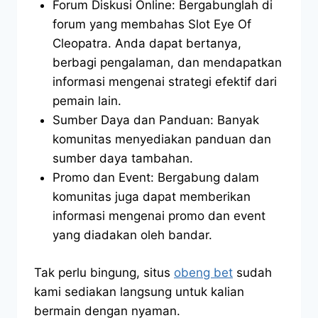
Forum Diskusi Online: Bergabunglah di
forum yang membahas Slot Eye Of
Cleopatra. Anda dapat bertanya,
berbagi pengalaman, dan mendapatkan
informasi mengenai strategi efektif dari
pemain lain.
Sumber Daya dan Panduan: Banyak
komunitas menyediakan panduan dan
sumber daya tambahan.
Promo dan Event: Bergabung dalam
komunitas juga dapat memberikan
informasi mengenai promo dan event
yang diadakan oleh bandar.
Tak perlu bingung, situs
obeng bet
sudah
kami sediakan langsung untuk kalian
bermain dengan nyaman.