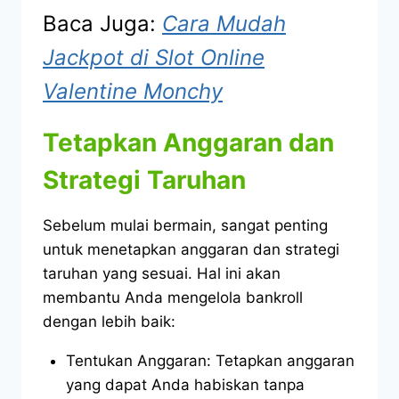
Baca Juga:
Cara Mudah
Jackpot di Slot Online
Valentine Monchy
Tetapkan Anggaran dan
Strategi Taruhan
Sebelum mulai bermain, sangat penting
untuk menetapkan anggaran dan strategi
taruhan yang sesuai. Hal ini akan
membantu Anda mengelola bankroll
dengan lebih baik:
Tentukan Anggaran: Tetapkan anggaran
yang dapat Anda habiskan tanpa