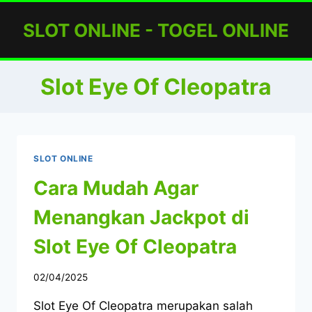
Skip
SLOT ONLINE - TOGEL ONLINE
to
content
Slot Eye Of Cleopatra
SLOT ONLINE
Cara Mudah Agar
Menangkan Jackpot di
Slot Eye Of Cleopatra
02/04/2025
Slot Eye Of Cleopatra merupakan salah