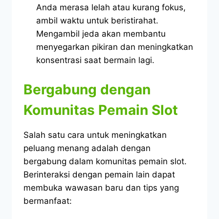
Anda merasa lelah atau kurang fokus,
ambil waktu untuk beristirahat.
Mengambil jeda akan membantu
menyegarkan pikiran dan meningkatkan
konsentrasi saat bermain lagi.
Bergabung dengan
Komunitas Pemain Slot
Salah satu cara untuk meningkatkan
peluang menang adalah dengan
bergabung dalam komunitas pemain slot.
Berinteraksi dengan pemain lain dapat
membuka wawasan baru dan tips yang
bermanfaat: