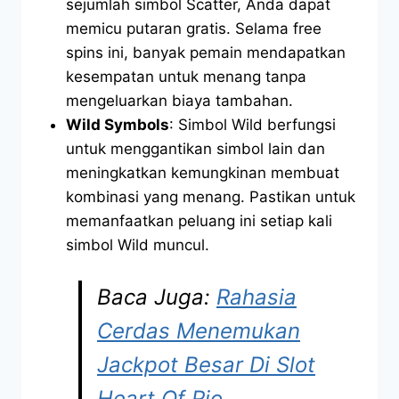
sejumlah simbol Scatter, Anda dapat
memicu putaran gratis. Selama free
spins ini, banyak pemain mendapatkan
kesempatan untuk menang tanpa
mengeluarkan biaya tambahan.
Wild Symbols
: Simbol Wild berfungsi
untuk menggantikan simbol lain dan
meningkatkan kemungkinan membuat
kombinasi yang menang. Pastikan untuk
memanfaatkan peluang ini setiap kali
simbol Wild muncul.
Baca Juga:
Rahasia
Cerdas Menemukan
Jackpot Besar Di Slot
Heart Of Rio