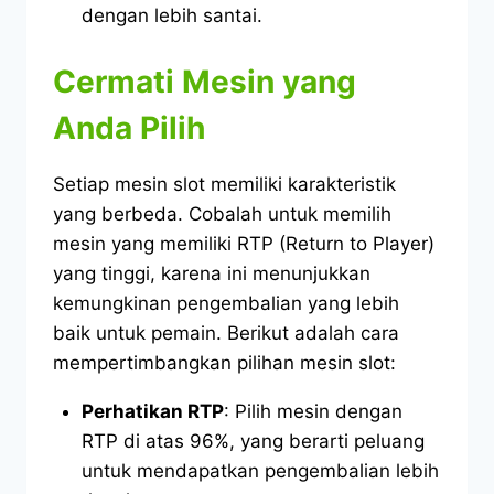
dengan lebih santai.
Cermati Mesin yang
Anda Pilih
Setiap mesin slot memiliki karakteristik
yang berbeda. Cobalah untuk memilih
mesin yang memiliki RTP (Return to Player)
yang tinggi, karena ini menunjukkan
kemungkinan pengembalian yang lebih
baik untuk pemain. Berikut adalah cara
mempertimbangkan pilihan mesin slot:
Perhatikan RTP
: Pilih mesin dengan
RTP di atas 96%, yang berarti peluang
untuk mendapatkan pengembalian lebih