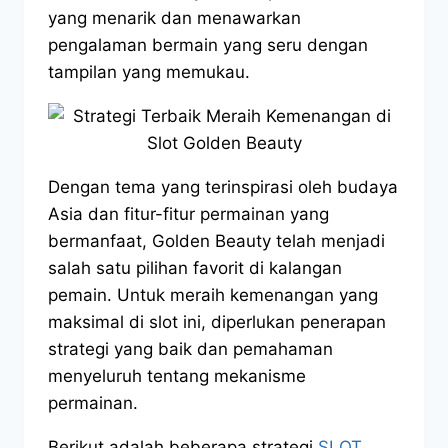
yang menarik dan menawarkan
pengalaman bermain yang seru dengan
tampilan yang memukau.
Dengan tema yang terinspirasi oleh budaya
Asia dan fitur-fitur permainan yang
bermanfaat, Golden Beauty telah menjadi
salah satu pilihan favorit di kalangan
pemain. Untuk meraih kemenangan yang
maksimal di slot ini, diperlukan penerapan
strategi yang baik dan pemahaman
menyeluruh tentang mekanisme
permainan.
Berikut adalah beberapa strategi
SLOT