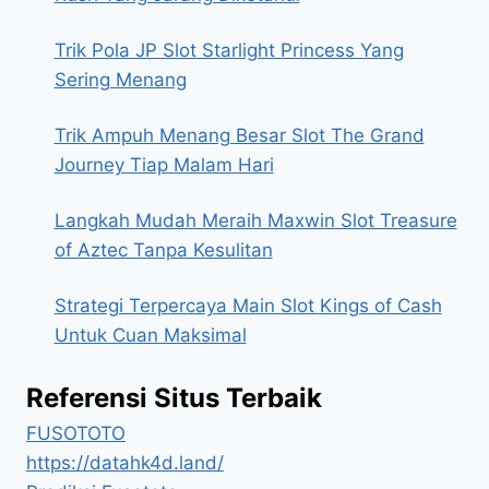
Trik Pola JP Slot Starlight Princess Yang
Sering Menang
Trik Ampuh Menang Besar Slot The Grand
Journey Tiap Malam Hari
Langkah Mudah Meraih Maxwin Slot Treasure
of Aztec Tanpa Kesulitan
Strategi Terpercaya Main Slot Kings of Cash
Untuk Cuan Maksimal
Referensi Situs Terbaik
FUSOTOTO
https://datahk4d.land/