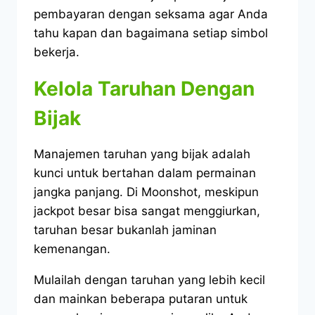
pembayaran dengan seksama agar Anda
tahu kapan dan bagaimana setiap simbol
bekerja.
Kelola Taruhan Dengan
Bijak
Manajemen taruhan yang bijak adalah
kunci untuk bertahan dalam permainan
jangka panjang. Di Moonshot, meskipun
jackpot besar bisa sangat menggiurkan,
taruhan besar bukanlah jaminan
kemenangan.
Mulailah dengan taruhan yang lebih kecil
dan mainkan beberapa putaran untuk