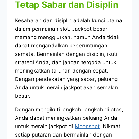
Tetap Sabar dan Disiplin
Kesabaran dan disiplin adalah kunci utama
dalam permainan slot. Jackpot besar
memang menggiurkan, namun Anda tidak
dapat mengandalkan keberuntungan
semata. Bermainlah dengan disiplin, ikuti
strategi Anda, dan jangan tergoda untuk
meningkatkan taruhan dengan cepat.
Dengan pendekatan yang sabar, peluang
Anda untuk meraih jackpot akan semakin
besar.
Dengan mengikuti langkah-langkah di atas,
Anda dapat meningkatkan peluang Anda
untuk meraih jackpot di
Moonshot
. Nikmati
setiap putaran dan bermainlah dengan