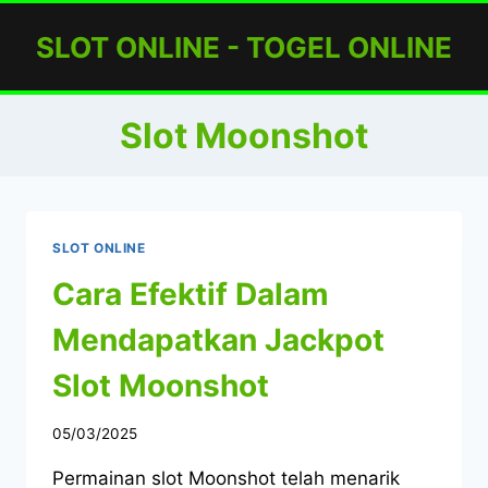
Skip
SLOT ONLINE - TOGEL ONLINE
to
content
Slot Moonshot
SLOT ONLINE
Cara Efektif Dalam
Mendapatkan Jackpot
Slot Moonshot
05/03/2025
Permainan slot Moonshot telah menarik