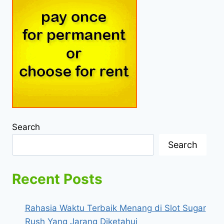
Search
Search
Recent Posts
Rahasia Waktu Terbaik Menang di Slot Sugar
Rush Yang Jarang Diketahui