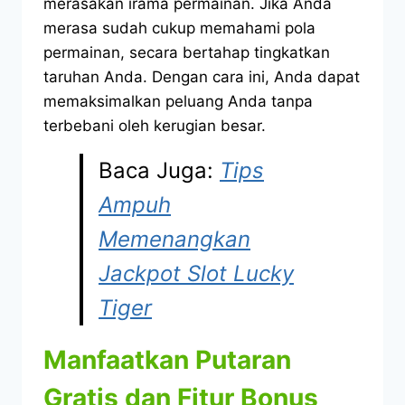
merasakan irama permainan. Jika Anda
merasa sudah cukup memahami pola
permainan, secara bertahap tingkatkan
taruhan Anda. Dengan cara ini, Anda dapat
memaksimalkan peluang Anda tanpa
terbebani oleh kerugian besar.
Baca Juga:
Tips
Ampuh
Memenangkan
Jackpot Slot Lucky
Tiger
Manfaatkan Putaran
Gratis dan Fitur Bonus