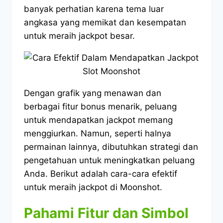
banyak perhatian karena tema luar
angkasa yang memikat dan kesempatan
untuk meraih jackpot besar.
Dengan grafik yang menawan dan
berbagai fitur bonus menarik, peluang
untuk mendapatkan jackpot memang
menggiurkan. Namun, seperti halnya
permainan lainnya, dibutuhkan strategi dan
pengetahuan untuk meningkatkan peluang
Anda. Berikut adalah cara-cara efektif
untuk meraih jackpot di Moonshot.
Pahami Fitur dan Simbol