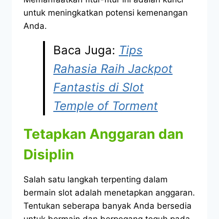
untuk meningkatkan potensi kemenangan
Anda.
Baca Juga:
Tips
Rahasia Raih Jackpot
Fantastis di Slot
Temple of Torment
Tetapkan Anggaran dan
Disiplin
Salah satu langkah terpenting dalam
bermain slot adalah menetapkan anggaran.
Tentukan seberapa banyak Anda bersedia