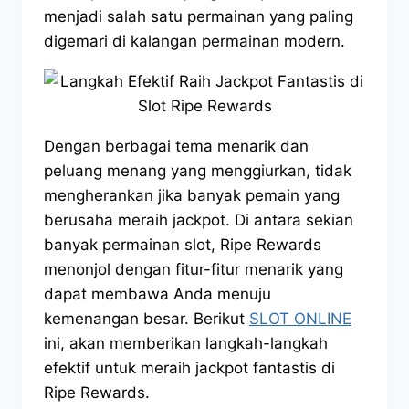
menjadi salah satu permainan yang paling
digemari di kalangan permainan modern.
Dengan berbagai tema menarik dan
peluang menang yang menggiurkan, tidak
mengherankan jika banyak pemain yang
berusaha meraih jackpot. Di antara sekian
banyak permainan slot, Ripe Rewards
menonjol dengan fitur-fitur menarik yang
dapat membawa Anda menuju
kemenangan besar. Berikut
SLOT ONLINE
ini, akan memberikan langkah-langkah
efektif untuk meraih jackpot fantastis di
Ripe Rewards.