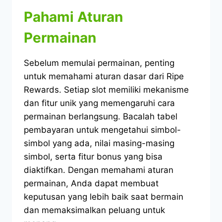
Pahami Aturan
Permainan
Sebelum memulai permainan, penting
untuk memahami aturan dasar dari Ripe
Rewards. Setiap slot memiliki mekanisme
dan fitur unik yang memengaruhi cara
permainan berlangsung. Bacalah tabel
pembayaran untuk mengetahui simbol-
simbol yang ada, nilai masing-masing
simbol, serta fitur bonus yang bisa
diaktifkan. Dengan memahami aturan
permainan, Anda dapat membuat
keputusan yang lebih baik saat bermain
dan memaksimalkan peluang untuk