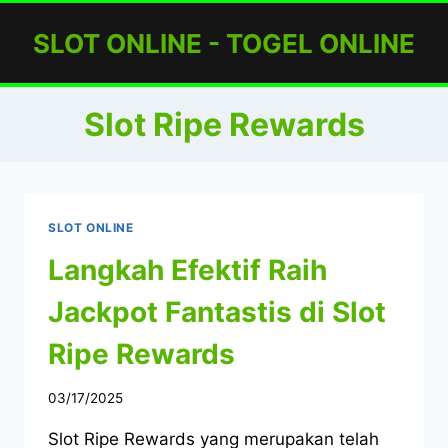
Skip
SLOT ONLINE - TOGEL ONLINE
to
content
Slot Ripe Rewards
SLOT ONLINE
Langkah Efektif Raih
Jackpot Fantastis di Slot
Ripe Rewards
03/17/2025
Slot Ripe Rewards yang merupakan telah