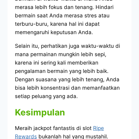
merasa lebih fokus dan tenang. Hindari
bermain saat Anda merasa stres atau
terburu-buru, karena hal ini dapat
memengaruhi keputusan Anda.
Selain itu, perhatikan juga waktu-waktu di
mana permainan mungkin lebih sepi,
karena ini sering kali memberikan
pengalaman bermain yang lebih baik.
Dengan suasana yang lebih tenang, Anda
bisa lebih konsentrasi dan memanfaatkan
setiap peluang yang ada.
Kesimpulan
Meraih jackpot fantastis di slot
Ripe
Rewards
bukanlah hal yang mustahil.