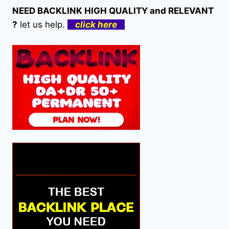
FANTASTIS
NEED BACKLINK HIGH QUALITY and RELEVANT
DI
?
let us help.
click here
SLOT
RIPE
REWARDS