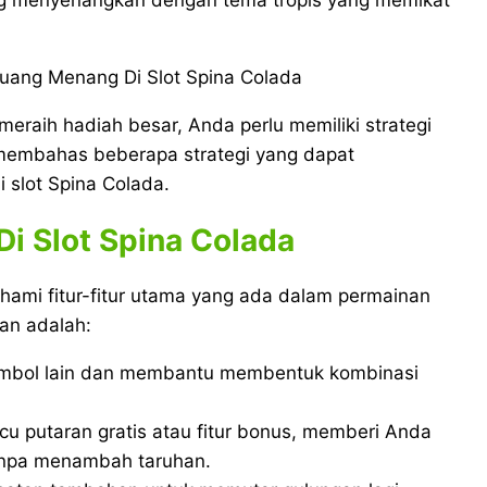
aih hadiah besar, Anda perlu memiliki strategi
embahas beberapa strategi yang dapat
slot Spina Colada.
 Di Slot Spina Colada
ami fitur-fitur utama yang ada dalam permainan
kan adalah:
simbol lain dan membantu membentuk kombinasi
cu putaran gratis atau fitur bonus, memberi Anda
anpa menambah taruhan.