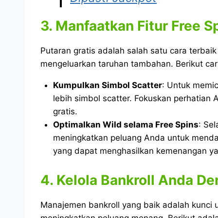
3.
Manfaatkan Fitur Free S
Putaran gratis adalah salah satu cara terb
mengeluarkan taruhan tambahan. Berikut car
Kumpulkan Simbol Scatter
: Untuk memic
lebih simbol scatter. Fokuskan perhatian 
gratis.
Optimalkan Wild selama Free Spins
: Sel
meningkatkan peluang Anda untuk menda
yang dapat menghasilkan kemenangan yang
4.
Kelola Bankroll Anda De
Manajemen bankroll yang baik adalah kunci 