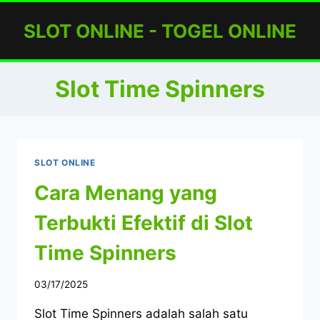
Skip
SLOT ONLINE - TOGEL ONLINE
to
content
Slot Time Spinners
SLOT ONLINE
Cara Menang yang
Terbukti Efektif di Slot
Time Spinners
03/17/2025
Slot Time Spinners adalah salah satu