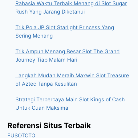
Rahasia Waktu Terbaik Menang di Slot Sugar
Rush Yang Jarang Diketahui
Trik Pola JP Slot Starlight Princess Yang
Sering Menang
Trik Ampuh Menang Besar Slot The Grand
Journey Tiap Malam Hari
Langkah Mudah Meraih Maxwin Slot Treasure
of Aztec Tanpa Kesulitan
Strategi Terpercaya Main Slot Kings of Cash
Untuk Cuan Maksimal
Referensi Situs Terbaik
FUSOTOTO