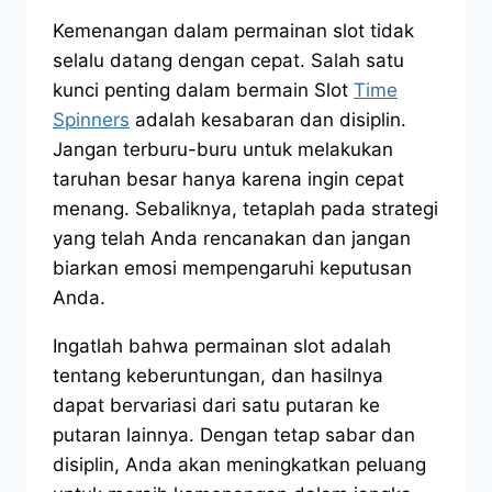
Kemenangan dalam permainan slot tidak
selalu datang dengan cepat. Salah satu
kunci penting dalam bermain Slot
Time
Spinners
adalah kesabaran dan disiplin.
Jangan terburu-buru untuk melakukan
taruhan besar hanya karena ingin cepat
menang. Sebaliknya, tetaplah pada strategi
yang telah Anda rencanakan dan jangan
biarkan emosi mempengaruhi keputusan
Anda.
Ingatlah bahwa permainan slot adalah
tentang keberuntungan, dan hasilnya
dapat bervariasi dari satu putaran ke
putaran lainnya. Dengan tetap sabar dan
disiplin, Anda akan meningkatkan peluang