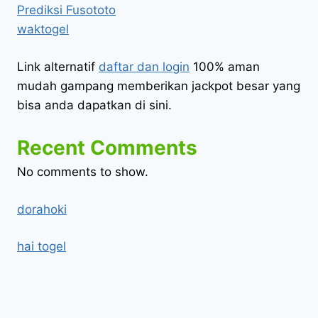
Prediksi Fusototo
waktogel
Link alternatif
daftar dan login
100% aman
mudah gampang memberikan jackpot besar yang
bisa anda dapatkan di sini.
Recent Comments
No comments to show.
dorahoki
hai togel