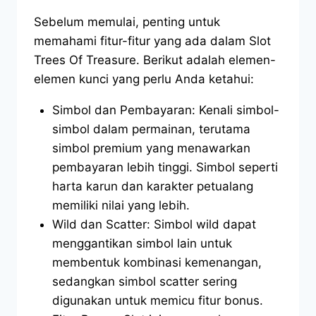
Sebelum memulai, penting untuk
memahami fitur-fitur yang ada dalam Slot
Trees Of Treasure. Berikut adalah elemen-
elemen kunci yang perlu Anda ketahui:
Simbol dan Pembayaran: Kenali simbol-
simbol dalam permainan, terutama
simbol premium yang menawarkan
pembayaran lebih tinggi. Simbol seperti
harta karun dan karakter petualang
memiliki nilai yang lebih.
Wild dan Scatter: Simbol wild dapat
menggantikan simbol lain untuk
membentuk kombinasi kemenangan,
sedangkan simbol scatter sering
digunakan untuk memicu fitur bonus.