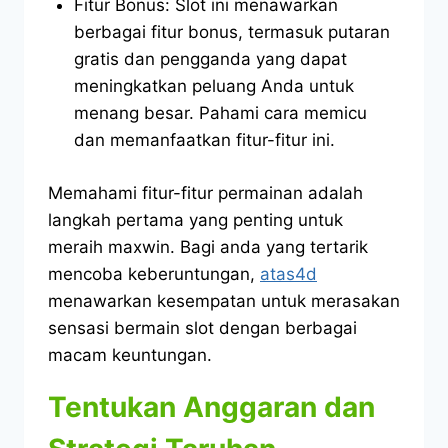
Fitur Bonus: Slot ini menawarkan
berbagai fitur bonus, termasuk putaran
gratis dan pengganda yang dapat
meningkatkan peluang Anda untuk
menang besar. Pahami cara memicu
dan memanfaatkan fitur-fitur ini.
Memahami fitur-fitur permainan adalah
langkah pertama yang penting untuk
meraih maxwin. Bagi anda yang tertarik
mencoba keberuntungan,
atas4d
menawarkan kesempatan untuk merasakan
sensasi bermain slot dengan berbagai
macam keuntungan.
Tentukan Anggaran dan