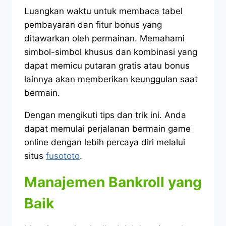
Luangkan waktu untuk membaca tabel
pembayaran dan fitur bonus yang
ditawarkan oleh permainan. Memahami
simbol-simbol khusus dan kombinasi yang
dapat memicu putaran gratis atau bonus
lainnya akan memberikan keunggulan saat
bermain.
Dengan mengikuti tips dan trik ini. Anda
dapat memulai perjalanan bermain game
online dengan lebih percaya diri melalui
situs
fusototo
.
Manajemen Bankroll yang
Baik