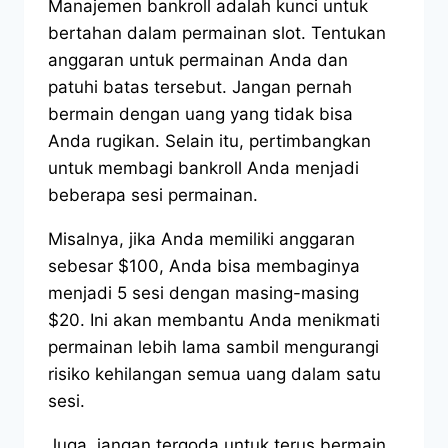
Manajemen bankroll adalah kunci untuk
bertahan dalam permainan slot. Tentukan
anggaran untuk permainan Anda dan
patuhi batas tersebut. Jangan pernah
bermain dengan uang yang tidak bisa
Anda rugikan. Selain itu, pertimbangkan
untuk membagi bankroll Anda menjadi
beberapa sesi permainan.
Misalnya, jika Anda memiliki anggaran
sebesar $100, Anda bisa membaginya
menjadi 5 sesi dengan masing-masing
$20. Ini akan membantu Anda menikmati
permainan lebih lama sambil mengurangi
risiko kehilangan semua uang dalam satu
sesi.
Juga, jangan tergoda untuk terus bermain