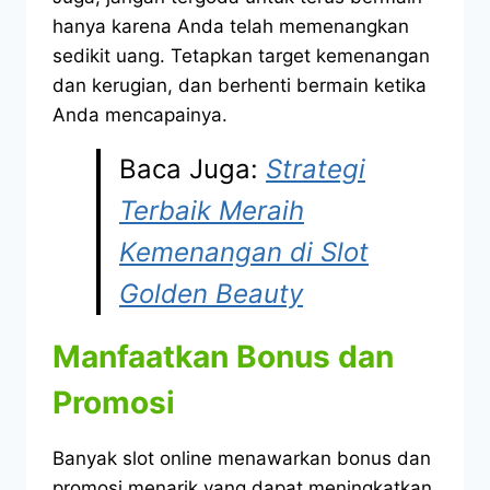
hanya karena Anda telah memenangkan
sedikit uang. Tetapkan target kemenangan
dan kerugian, dan berhenti bermain ketika
Anda mencapainya.
Baca Juga:
Strategi
Terbaik Meraih
Kemenangan di Slot
Golden Beauty
Manfaatkan Bonus dan
Promosi
Banyak slot online menawarkan bonus dan
promosi menarik yang dapat meningkatkan