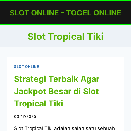
Skip
SLOT ONLINE - TOGEL ONLINE
to
content
Slot Tropical Tiki
SLOT ONLINE
Strategi Terbaik Agar
Jackpot Besar di Slot
Tropical Tiki
03/17/2025
Slot Tropical Tiki adalah salah satu sebuah