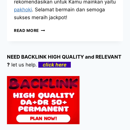
rekomendasikan untuk Kamu mainkan yaitu
pakhoki
.
Selamat bermain dan semoga
sukses meraih jackpot!
3
READ MORE
CARA
MUDAH
MEMENANGKAN
JACKPOT
NEED BACKLINK HIGH QUALITY and RELEVANT
DI
?
let us help.
click here
SLOT
VAMPIRES
VS
WOLVES