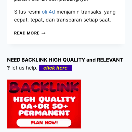
Situs resmi
oli 4d
menjamin transaksi yang
cepat, tepat, dan transparan setiap saat.
BERMAIN
READ MORE
DENGAN
CERDAS
MENDAPATKAN
KEMENANGAN
NEED BACKLINK HIGH QUALITY and RELEVANT
TOGEL
?
let us help.
click here
KAMBOJA