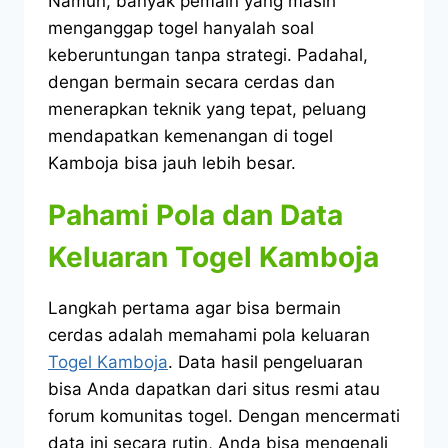
Namun, banyak pemain yang masih
menganggap togel hanyalah soal
keberuntungan tanpa strategi. Padahal,
dengan bermain secara cerdas dan
menerapkan teknik yang tepat, peluang
mendapatkan kemenangan di togel
Kamboja bisa jauh lebih besar.
Pahami Pola dan Data
Keluaran Togel Kamboja
Langkah pertama agar bisa bermain
cerdas adalah memahami pola keluaran
Togel Kamboja
. Data hasil pengeluaran
bisa Anda dapatkan dari situs resmi atau
forum komunitas togel. Dengan mencermati
data ini secara rutin, Anda bisa mengenali