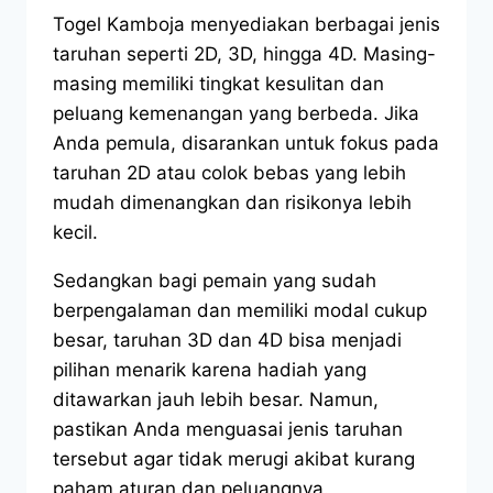
Togel Kamboja menyediakan berbagai jenis
taruhan seperti 2D, 3D, hingga 4D. Masing-
masing memiliki tingkat kesulitan dan
peluang kemenangan yang berbeda. Jika
Anda pemula, disarankan untuk fokus pada
taruhan 2D atau colok bebas yang lebih
mudah dimenangkan dan risikonya lebih
kecil.
Sedangkan bagi pemain yang sudah
berpengalaman dan memiliki modal cukup
besar, taruhan 3D dan 4D bisa menjadi
pilihan menarik karena hadiah yang
ditawarkan jauh lebih besar. Namun,
pastikan Anda menguasai jenis taruhan
tersebut agar tidak merugi akibat kurang
paham aturan dan peluangnya.