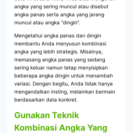
angka yang sering muncul atau disebut
angka panas serta angka yang jarang
muncul atau angka “dingin”.
Mengetahui angka panas dan dingin
membantu Anda menyusun kombinasi
angka yang lebih strategis. Misalnya,
memasang angka panas yang sedang
sering keluar namun tetap menyisipkan
beberapa angka dingin untuk menambah
variasi. Dengan begitu, Anda tidak hanya
mengandalkan insting, melainkan bermain
berdasarkan data konkret.
Gunakan Teknik
Kombinasi Angka Yang