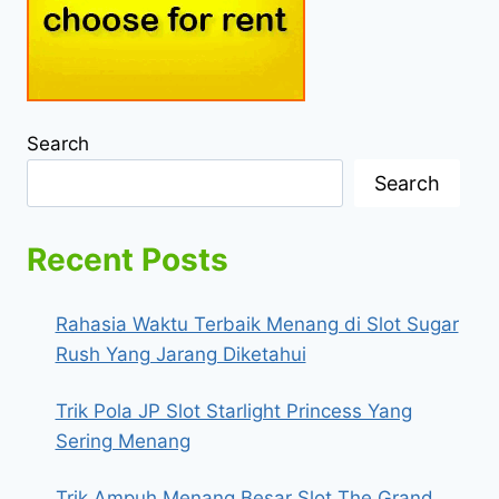
Search
Search
Recent Posts
Rahasia Waktu Terbaik Menang di Slot Sugar
Rush Yang Jarang Diketahui
Trik Pola JP Slot Starlight Princess Yang
Sering Menang
Trik Ampuh Menang Besar Slot The Grand