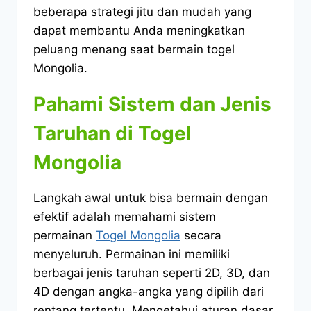
beberapa strategi jitu dan mudah yang
dapat membantu Anda meningkatkan
peluang menang saat bermain togel
Mongolia.
Pahami Sistem dan Jenis
Taruhan di Togel
Mongolia
Langkah awal untuk bisa bermain dengan
efektif adalah memahami sistem
permainan
Togel Mongolia
secara
menyeluruh. Permainan ini memiliki
berbagai jenis taruhan seperti 2D, 3D, dan
4D dengan angka-angka yang dipilih dari
rentang tertentu. Mengetahui aturan dasar