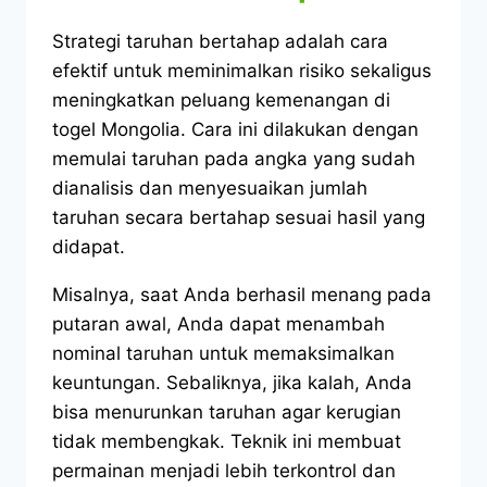
Strategi taruhan bertahap adalah cara
efektif untuk meminimalkan risiko sekaligus
meningkatkan peluang kemenangan di
togel Mongolia. Cara ini dilakukan dengan
memulai taruhan pada angka yang sudah
dianalisis dan menyesuaikan jumlah
taruhan secara bertahap sesuai hasil yang
didapat.
Misalnya, saat Anda berhasil menang pada
putaran awal, Anda dapat menambah
nominal taruhan untuk memaksimalkan
keuntungan. Sebaliknya, jika kalah, Anda
bisa menurunkan taruhan agar kerugian
tidak membengkak. Teknik ini membuat
permainan menjadi lebih terkontrol dan