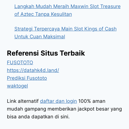
Langkah Mudah Meraih Maxwin Slot Treasure
of Aztec Tanpa Kesulitan
Strategi Terpercaya Main Slot Kings of Cash
Untuk Cuan Maksimal
Referensi Situs Terbaik
FUSOTOTO
https://datahk4d.land/
Prediksi Fusototo
waktogel
Link alternatif
daftar dan login
100% aman
mudah gampang memberikan jackpot besar yang
bisa anda dapatkan di sini.