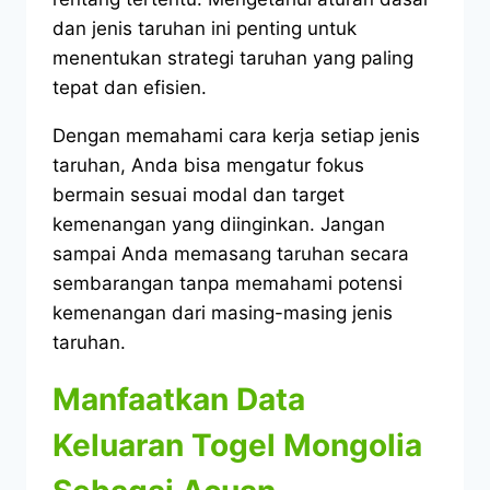
dan jenis taruhan ini penting untuk
menentukan strategi taruhan yang paling
tepat dan efisien.
Dengan memahami cara kerja setiap jenis
taruhan, Anda bisa mengatur fokus
bermain sesuai modal dan target
kemenangan yang diinginkan. Jangan
sampai Anda memasang taruhan secara
sembarangan tanpa memahami potensi
kemenangan dari masing-masing jenis
taruhan.
Manfaatkan Data
Keluaran Togel Mongolia