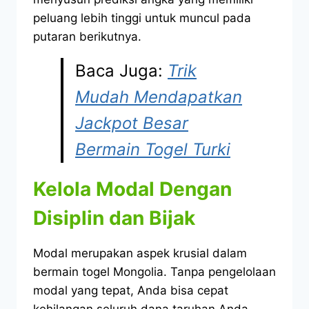
peluang lebih tinggi untuk muncul pada
putaran berikutnya.
Baca Juga:
Trik
Mudah Mendapatkan
Jackpot Besar
Bermain Togel Turki
Kelola Modal Dengan
Disiplin dan Bijak
Modal merupakan aspek krusial dalam
bermain togel Mongolia. Tanpa pengelolaan
modal yang tepat, Anda bisa cepat