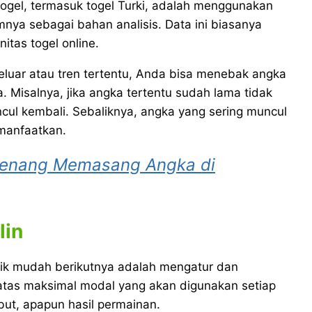
togel, termasuk togel Turki, adalah menggunakan
mnya sebagai bahan analisis. Data ini biasanya
itas togel online.
luar atau tren tertentu, Anda bisa menebak angka
. Misalnya, jika angka tertentu sudah lama tidak
cul kembali. Sebaliknya, angka yang sering muncul
imanfaatkan.
 Menang Memasang Angka di
lin
rik mudah berikutnya adalah mengatur dan
batas maksimal modal yang akan digunakan setiap
but, apapun hasil permainan.