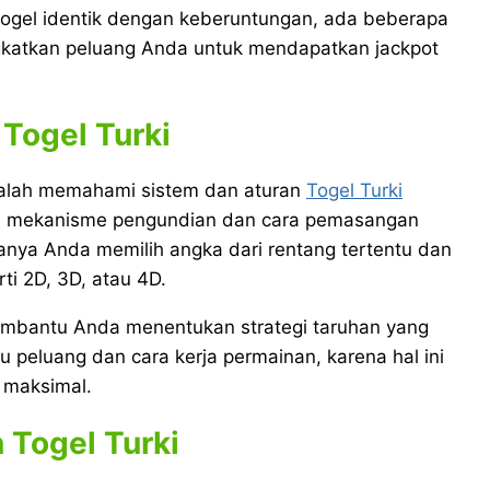
togel identik dengan keberuntungan, ada beberapa
ngkatkan peluang Anda untuk mendapatkan jackpot
Togel Turki
alah memahami sistem dan aturan
Togel Turki
iki mekanisme pengundian dan cara pemasangan
anya Anda memilih angka dari rentang tertentu dan
i 2D, 3D, atau 4D.
embantu Anda menentukan strategi taruhan yang
 peluang dan cara kerja permainan, karena hal ini
 maksimal.
 Togel Turki