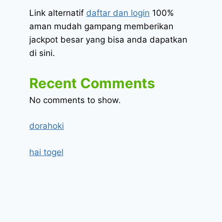
Link alternatif
daftar dan login
100%
aman mudah gampang memberikan
jackpot besar yang bisa anda dapatkan
di sini.
Recent Comments
No comments to show.
dorahoki
hai togel