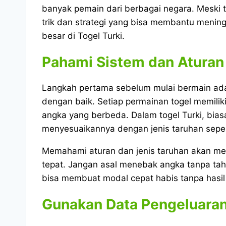
banyak pemain dari berbagai negara. Meski 
trik dan strategi yang bisa membantu meni
besar di Togel Turki.
Pahami Sistem dan Aturan 
Langkah pertama sebelum mulai bermain ad
dengan baik. Setiap permainan togel memil
angka yang berbeda. Dalam togel Turki, bias
menyesuaikannya dengan jenis taruhan sepert
Memahami aturan dan jenis taruhan akan m
tepat. Jangan asal menebak angka tanpa tahu
bisa membuat modal cepat habis tanpa hasil
Gunakan Data Pengeluaran