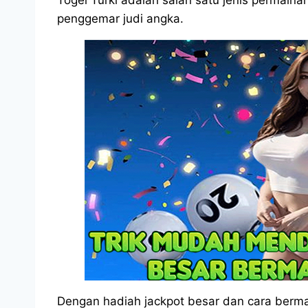
penggemar judi angka.
Dengan hadiah jackpot besar dan cara bermain