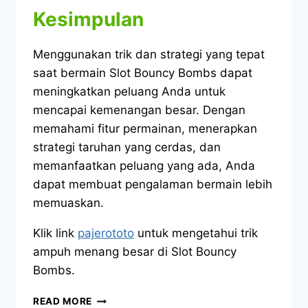
Kesimpulan
​Menggunakan trik dan strategi yang tepat
saat bermain Slot Bouncy Bombs dapat
meningkatkan peluang Anda untuk
mencapai kemenangan besar.​ Dengan
memahami fitur permainan, menerapkan
strategi taruhan yang cerdas, dan
memanfaatkan peluang yang ada, Anda
dapat membuat pengalaman bermain lebih
memuaskan.
Klik link
pajerototo
untuk mengetahui trik
ampuh menang besar di Slot Bouncy
Bombs.
TRIK
READ MORE