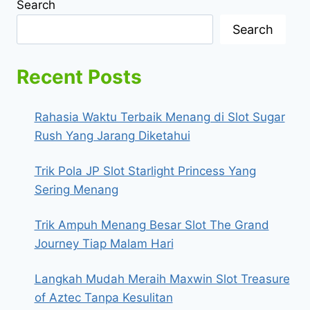
Search
Search
Recent Posts
Rahasia Waktu Terbaik Menang di Slot Sugar
Rush Yang Jarang Diketahui
Trik Pola JP Slot Starlight Princess Yang
Sering Menang
Trik Ampuh Menang Besar Slot The Grand
Journey Tiap Malam Hari
Langkah Mudah Meraih Maxwin Slot Treasure
of Aztec Tanpa Kesulitan