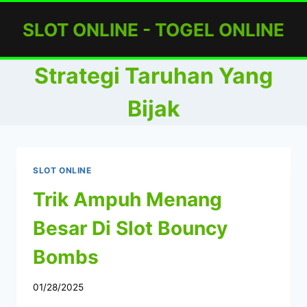
Skip
SLOT ONLINE - TOGEL ONLINE
to
content
Strategi Taruhan Yang
Bijak
SLOT ONLINE
Trik Ampuh Menang
Besar Di Slot Bouncy
Bombs
01/28/2025