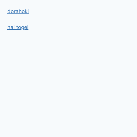
dorahoki
hai togel
© 2026 SLOT ONLINE - TOGEL ONLINE -
WordPress Theme by
Kadence WP