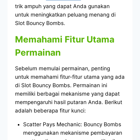
trik ampuh yang dapat Anda gunakan
untuk meningkatkan peluang menang di
Slot Bouncy Bombs.
Memahami Fitur Utama
Permainan
Sebelum memulai permainan, penting
untuk memahami fitur-fitur utama yang ada
di Slot Bouncy Bombs. Permainan ini
memiliki berbagai mekanisme yang dapat
mempengaruhi hasil putaran Anda. Berikut
adalah beberapa fitur kunci:
Scatter Pays Mechanic: Bouncy Bombs
menggunakan mekanisme pembayaran