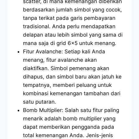
scatter, di mana kemenangan diberikan
berdasarkan jumlah simbol yang cocok,
tanpa terikat pada garis pembayaran
tradisional. Anda perlu mendapatkan
delapan atau lebih simbol yang sama di
mana saja di grid 6×5 untuk menang.
Fitur Avalanche: Setiap kali Anda
menang, fitur avalanche akan
diaktifkan. Simbol pemenang akan
dihapus, dan simbol baru akan jatuh ke
tempatnya, memberi peluang untuk
kombinasi kemenangan tambahan dari
satu putaran.
Bomb Multiplier: Salah satu fitur paling
menarik adalah bomb multiplier yang
dapat memberikan pengganda pada
total kemenangan Anda. Jenis-jenis