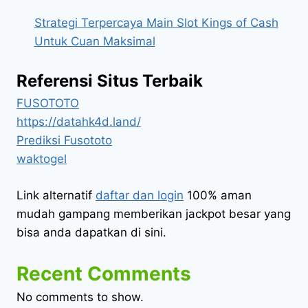
Strategi Terpercaya Main Slot Kings of Cash
Untuk Cuan Maksimal
Referensi Situs Terbaik
FUSOTOTO
https://datahk4d.land/
Prediksi Fusototo
waktogel
Link alternatif
daftar dan login
100% aman
mudah gampang memberikan jackpot besar yang
bisa anda dapatkan di sini.
Recent Comments
No comments to show.