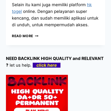
Selain itu kami juga memiliki platform
hk
togel
online. Dengan pelayanan super
kencang, dan sudah memiliki aplikasi untuk
di unduh, untuk mempermudah akses.
RAHASIA
READ MORE
SUKSES
BERMAIN
GATES
OF
NEED BACKLINK HIGH QUALITY and RELEVANT
OLYMPUS
?
let us help.
click here
UNTUK
PEMULA