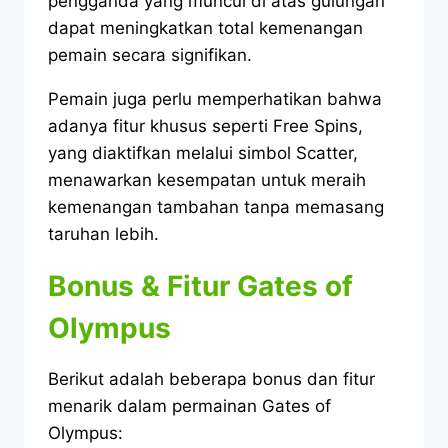
pengganda yang muncul di atas gulungan
dapat meningkatkan total kemenangan
pemain secara signifikan.
Pemain juga perlu memperhatikan bahwa
adanya fitur khusus seperti Free Spins,
yang diaktifkan melalui simbol Scatter,
menawarkan kesempatan untuk meraih
kemenangan tambahan tanpa memasang
taruhan lebih.
Bonus & Fitur Gates of
Olympus
Berikut adalah beberapa bonus dan fitur
menarik dalam permainan Gates of
Olympus: