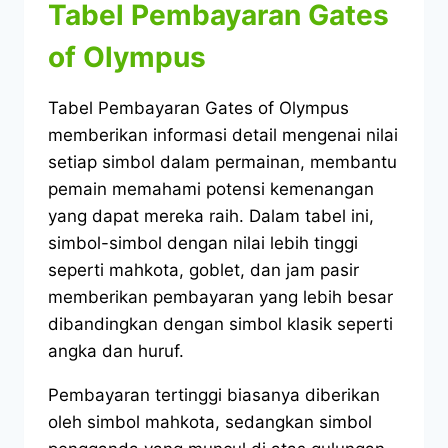
Tabel Pembayaran Gates
of Olympus
Tabel Pembayaran Gates of Olympus
memberikan informasi detail mengenai nilai
setiap simbol dalam permainan, membantu
pemain memahami potensi kemenangan
yang dapat mereka raih. Dalam tabel ini,
simbol-simbol dengan nilai lebih tinggi
seperti mahkota, goblet, dan jam pasir
memberikan pembayaran yang lebih besar
dibandingkan dengan simbol klasik seperti
angka dan huruf.
Pembayaran tertinggi biasanya diberikan
oleh simbol mahkota, sedangkan simbol