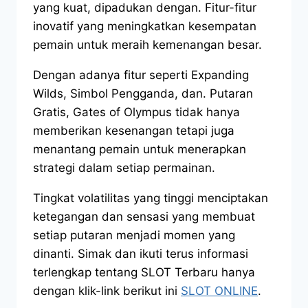
yang kuat, dipadukan dengan. Fitur-fitur
inovatif yang meningkatkan kesempatan
pemain untuk meraih kemenangan besar.
Dengan adanya fitur seperti Expanding
Wilds, Simbol Pengganda, dan. Putaran
Gratis, Gates of Olympus tidak hanya
memberikan kesenangan tetapi juga
menantang pemain untuk menerapkan
strategi dalam setiap permainan.
Tingkat volatilitas yang tinggi menciptakan
ketegangan dan sensasi yang membuat
setiap putaran menjadi momen yang
dinanti. Simak dan ikuti terus informasi
terlengkap tentang SLOT Terbaru hanya
dengan klik-link berikut ini
SLOT ONLINE
.