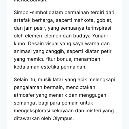
Simbol-simbol dalam permainan terdiri dari
artefak berharga, seperti mahkota, goblet,
dan jam pasir, yang semuanya terinspirasi
oleh elemen-elemen dari budaya Yunani
kuno. Desain visual yang kaya warna dan
animasi yang canggih, seperti kilatan petir
yang memicu fitur bonus, menambah
kedalaman estetika permainan.
Selain itu, musik latar yang epik melengkapi
pengalaman bermain, menciptakan
atmosfer yang menarik dan menggugah
semangat bagi para pemain untuk
mengeksplorasi kekayaan dan misteri yang
ditawarkan oleh Olympus.