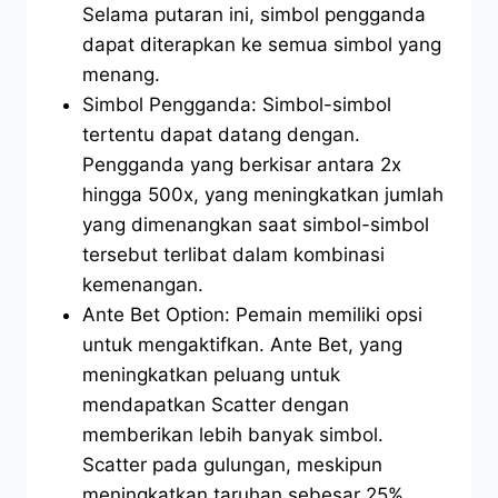
Selama putaran ini, simbol pengganda
dapat diterapkan ke semua simbol yang
menang.
Simbol Pengganda: Simbol-simbol
tertentu dapat datang dengan.
Pengganda yang berkisar antara 2x
hingga 500x, yang meningkatkan jumlah
yang dimenangkan saat simbol-simbol
tersebut terlibat dalam kombinasi
kemenangan.
Ante Bet Option: Pemain memiliki opsi
untuk mengaktifkan. Ante Bet, yang
meningkatkan peluang untuk
mendapatkan Scatter dengan
memberikan lebih banyak simbol.
Scatter pada gulungan, meskipun
meningkatkan taruhan sebesar 25%.