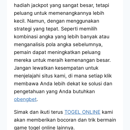
hadiah jackpot yang sangat besar, tetapi
peluang untuk memenangkannya lebih
kecil. Namun, dengan menggunakan
strategi yang tepat. Seperti memilih
kombinasi angka yang lebih banyak atau
menganalisis pola angka sebelumnya,
pemain dapat meningkatkan peluang
mereka untuk meraih kemenangan besar.
Jangan lewatkan kesempatan untuk
menjelajahi situs kami, di mana setiap klik
membawa Anda lebih dekat ke solusi dan
pengetahuan yang Anda butuhkan
obengbet
.
Simak dan ikuti terus
TOGEL ONLINE
kami
akan memberikan bocoran dan trik bermain
game togel online lainnya.