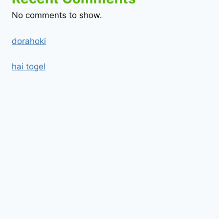
No comments to show.
dorahoki
hai togel
© 2026 SLOT ONLINE - TOGEL ONLINE -