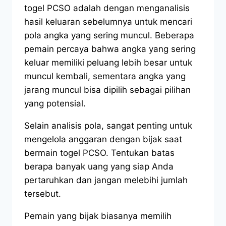
togel PCSO adalah dengan menganalisis
hasil keluaran sebelumnya untuk mencari
pola angka yang sering muncul. Beberapa
pemain percaya bahwa angka yang sering
keluar memiliki peluang lebih besar untuk
muncul kembali, sementara angka yang
jarang muncul bisa dipilih sebagai pilihan
yang potensial.
Selain analisis pola, sangat penting untuk
mengelola anggaran dengan bijak saat
bermain togel PCSO. Tentukan batas
berapa banyak uang yang siap Anda
pertaruhkan dan jangan melebihi jumlah
tersebut.
Pemain yang bijak biasanya memilih