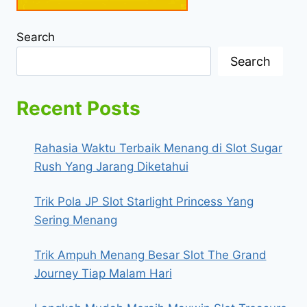
Search
Search
Recent Posts
Rahasia Waktu Terbaik Menang di Slot Sugar
Rush Yang Jarang Diketahui
Trik Pola JP Slot Starlight Princess Yang
Sering Menang
Trik Ampuh Menang Besar Slot The Grand
Journey Tiap Malam Hari