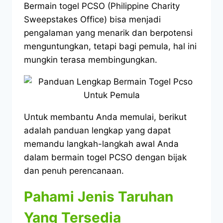
Bermain togel PCSO (Philippine Charity
Sweepstakes Office) bisa menjadi
pengalaman yang menarik dan berpotensi
menguntungkan, tetapi bagi pemula, hal ini
mungkin terasa membingungkan.
Untuk membantu Anda memulai, berikut
adalah panduan lengkap yang dapat
memandu langkah-langkah awal Anda
dalam bermain togel PCSO dengan bijak
dan penuh perencanaan.
Pahami Jenis Taruhan
Yang Tersedia