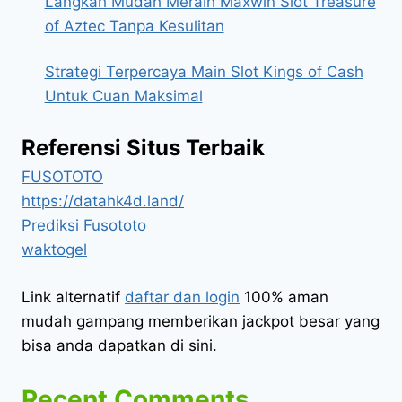
Langkah Mudah Meraih Maxwin Slot Treasure
of Aztec Tanpa Kesulitan
Strategi Terpercaya Main Slot Kings of Cash
Untuk Cuan Maksimal
Referensi Situs Terbaik
FUSOTOTO
https://datahk4d.land/
Prediksi Fusototo
waktogel
Link alternatif
daftar dan login
100% aman
mudah gampang memberikan jackpot besar yang
bisa anda dapatkan di sini.
Recent Comments