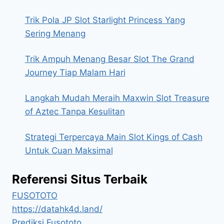
Trik Pola JP Slot Starlight Princess Yang
Sering Menang
Trik Ampuh Menang Besar Slot The Grand
Journey Tiap Malam Hari
Langkah Mudah Meraih Maxwin Slot Treasure
of Aztec Tanpa Kesulitan
Strategi Terpercaya Main Slot Kings of Cash
Untuk Cuan Maksimal
Referensi Situs Terbaik
FUSOTOTO
https://datahk4d.land/
Prediksi Fusototo