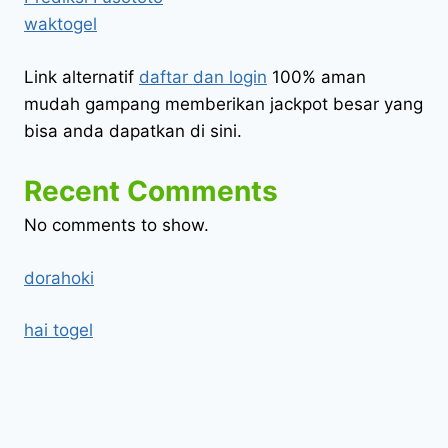
waktogel
Link alternatif
daftar dan login
100% aman
mudah gampang memberikan jackpot besar yang
bisa anda dapatkan di sini.
Recent Comments
No comments to show.
dorahoki
hai togel