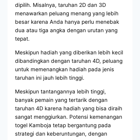
dipilih. Misalnya, taruhan 2D dan 3D
menawarkan peluang menang yang lebih
besar karena Anda hanya perlu menebak
dua atau tiga angka dengan urutan yang
tepat.
Meskipun hadiah yang diberikan lebih kecil
dibandingkan dengan taruhan 4D, peluang
untuk memenangkan hadiah pada jenis
taruhan ini jauh lebih tinggi.
Meskipun tantangannya lebih tinggi,
banyak pemain yang tertarik dengan
taruhan 4D karena hadiah yang bisa diraih
sangat menggiurkan. Potensi kemenangan
togel Kamboja tetap bergantung pada
strategi dan keberuntungan, dengan