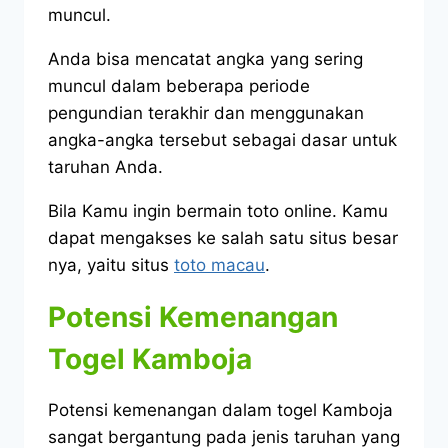
muncul.
Anda bisa mencatat angka yang sering
muncul dalam beberapa periode
pengundian terakhir dan menggunakan
angka-angka tersebut sebagai dasar untuk
taruhan Anda.
Bila Kamu ingin bermain toto online. Kamu
dapat mengakses ke salah satu situs besar
nya, yaitu situs
toto macau
.
Potensi Kemenangan
Togel Kamboja
Potensi kemenangan dalam togel Kamboja
sangat bergantung pada jenis taruhan yang