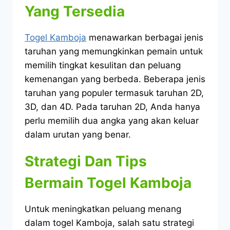
Yang Tersedia
Togel Kamboja
menawarkan berbagai jenis
taruhan yang memungkinkan pemain untuk
memilih tingkat kesulitan dan peluang
kemenangan yang berbeda. Beberapa jenis
taruhan yang populer termasuk taruhan 2D,
3D, dan 4D. Pada taruhan 2D, Anda hanya
perlu memilih dua angka yang akan keluar
dalam urutan yang benar.
Strategi Dan Tips
Bermain Togel Kamboja
Untuk meningkatkan peluang menang
dalam togel Kamboja, salah satu strategi