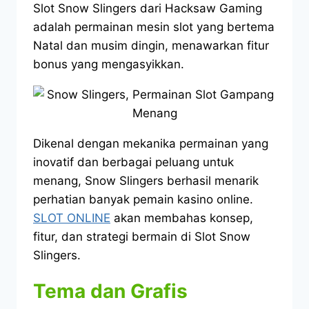
Slot Snow Slingers dari Hacksaw Gaming
adalah permainan mesin slot yang bertema
Natal dan musim dingin, menawarkan fitur
bonus yang mengasyikkan.
Dikenal dengan mekanika permainan yang
inovatif dan berbagai peluang untuk
menang, Snow Slingers berhasil menarik
perhatian banyak pemain kasino online.
SLOT ONLINE
akan membahas konsep,
fitur, dan strategi bermain di Slot Snow
Slingers.
Tema dan Grafis