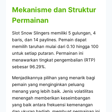
Mekanisme dan Struktur
Permainan
Slot Snow Slingers memiliki 5 gulungan, 4
baris, dan 14 paylines. Pemain dapat
memilih taruhan mulai dari 0.10 hingga 100
untuk setiap putaran. Permainan ini
menawarkan tingkat pengembalian (RTP)
sebesar 96.29%.
Menjadikannya pilihan yang menarik bagi
pemain yang menginginkan peluang
menang yang lebih baik. Jenis volatilitas
menengah memberikan keseimbangan
yang baik antara frekuensi kemenangan
dan ukuran hadiah, membuat permainan ini