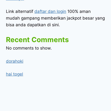
Link alternatif
daftar dan login
100% aman
mudah gampang memberikan jackpot besar yang
bisa anda dapatkan di sini.
Recent Comments
No comments to show.
dorahoki
hai togel