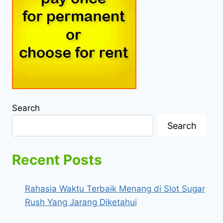
Search
Search
Recent Posts
Rahasia Waktu Terbaik Menang di Slot Sugar
Rush Yang Jarang Diketahui