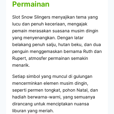
Permainan
Slot Snow Slingers menyajikan tema yang
lucu dan penuh keceriaan, mengajak
pemain merasakan suasana musim dingin
yang menyenangkan. Dengan latar
belakang penuh salju, hutan beku, dan dua
penguin menggemaskan bernama Ruth dan
Rupert, atmosfer permainan semakin
menarik.
Setiap simbol yang muncul di gulungan
mencerminkan elemen musim dingin,
seperti permen tongkat, pohon Natal, dan
hadiah berwarna-warni, yang semuanya
dirancang untuk menciptakan nuansa
liburan yang meriah.