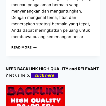
mencari pengalaman bermain yang
menyenangkan dan menguntungkan.
Dengan mengenal tema, fitur, dan
menerapkan strategi bermain yang tepat,
Anda dapat meningkatkan peluang untuk
membawa pulang kemenangan besar.
SNOW
READ MORE
SLINGERS,
PERMAINAN
SLOT
GAMPANG
NEED BACKLINK HIGH QUALITY and RELEVANT
MENANG
?
let us help.
click here