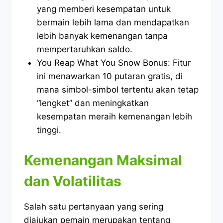
yang memberi kesempatan untuk
bermain lebih lama dan mendapatkan
lebih banyak kemenangan tanpa
mempertaruhkan saldo.
You Reap What You Snow Bonus: Fitur
ini menawarkan 10 putaran gratis, di
mana simbol-simbol tertentu akan tetap
“lengket” dan meningkatkan
kesempatan meraih kemenangan lebih
tinggi.
Kemenangan Maksimal
dan Volatilitas
Salah satu pertanyaan yang sering
diajukan pemain merupakan tentang