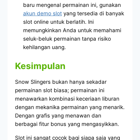
baru mengenal permainan ini, gunakan
akun demo slot
yang tersedia di banyak
slot online untuk berlatih. Ini
memungkinkan Anda untuk memahami
seluk-beluk permainan tanpa risiko
kehilangan uang.
Kesimpulan
​Snow Slingers bukan hanya sekadar
permainan slot biasa; permainan ini
menawarkan kombinasi keceriaan liburan
dengan mekanika permainan yang menarik.​
Dengan grafis yang menawan dan
berbagai fitur bonus yang mengasyikkan.
Slot ini sangat cocok bagi siapa saja yang