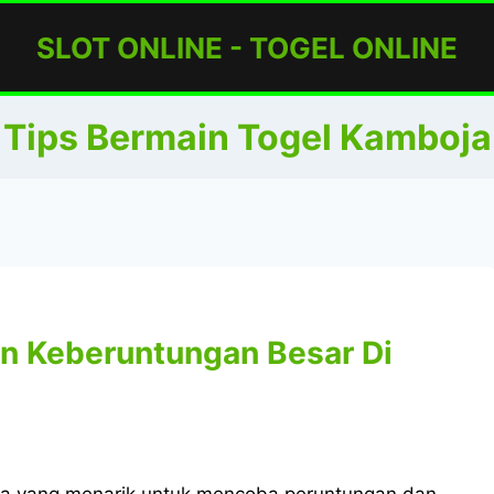
SLOT ONLINE - TOGEL ONLINE
Tips Bermain Togel Kamboja
n Keberuntungan Besar Di
ara yang menarik untuk mencoba peruntungan dan