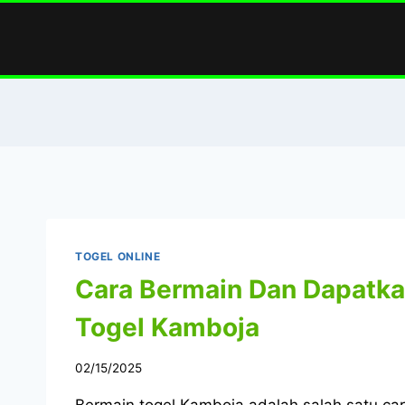
Skip
to
content
TOGEL ONLINE
Cara Bermain Dan Dapatka
Togel Kamboja
02/15/2025
Bermain togel Kamboja adalah salah satu c