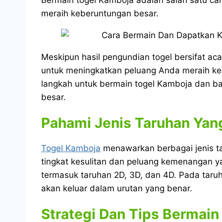
meraih keberuntungan besar.
Meskipun hasil pengundian togel bersifat aca
untuk meningkatkan peluang Anda meraih ke
langkah untuk bermain togel Kamboja dan 
besar.
Pahami Jenis Taruhan Yan
Togel Kamboja
menawarkan berbagai jenis t
tingkat kesulitan dan peluang kemenangan y
termasuk taruhan 2D, 3D, dan 4D. Pada taru
akan keluar dalam urutan yang benar.
Strategi Dan Tips Bermai