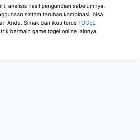
i analisis hasil pengundian sebelumnya,
nggunaan sistem taruhan kombinasi, bisa
 Anda. Simak dan ikuti terus
TOGEL
ik bermain game togel online lainnya.