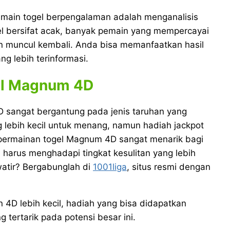
pemain togel berpengalaman adalah menganalisis
l bersifat acak, banyak pemain yang mempercayai
n muncul kembali. Anda bisa memanfaatkan hasil
g lebih terinformasi.
el Magnum 4D
sangat bergantung pada jenis taruhan yang
 lebih kecil untuk menang, namun hadiah jackpot
 permainan togel Magnum 4D sangat menarik bagi
harus menghadapi tingkat kesulitan yang lebih
watir? Bergabunglah di
1001liga
, situs resmi dengan
4D lebih kecil, hadiah yang bisa didapatkan
tertarik pada potensi besar ini.