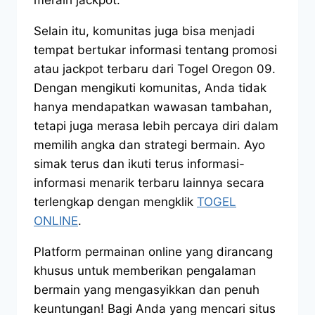
meraih jackpot.
Selain itu, komunitas juga bisa menjadi
tempat bertukar informasi tentang promosi
atau jackpot terbaru dari Togel Oregon 09.
Dengan mengikuti komunitas, Anda tidak
hanya mendapatkan wawasan tambahan,
tetapi juga merasa lebih percaya diri dalam
memilih angka dan strategi bermain.
Ayo
simak terus dan ikuti terus informasi-
informasi menarik terbaru lainnya secara
terlengkap dengan mengklik
TOGEL
ONLINE
.
Platform permainan online yang dirancang
khusus untuk memberikan pengalaman
bermain yang mengasyikkan dan penuh
keuntungan! Bagi Anda yang mencari situs