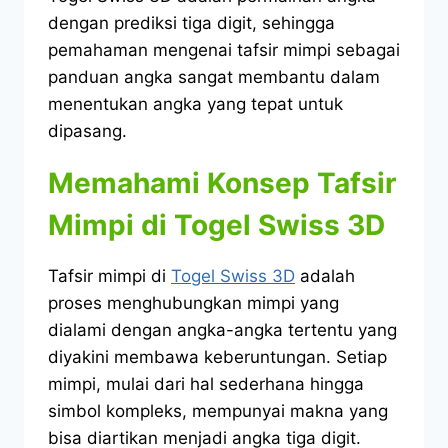
dengan prediksi tiga digit, sehingga
pemahaman mengenai tafsir mimpi sebagai
panduan angka sangat membantu dalam
menentukan angka yang tepat untuk
dipasang.
Memahami Konsep Tafsir
Mimpi di Togel Swiss 3D
Tafsir mimpi di
Togel Swiss 3D
adalah
proses menghubungkan mimpi yang
dialami dengan angka-angka tertentu yang
diyakini membawa keberuntungan. Setiap
mimpi, mulai dari hal sederhana hingga
simbol kompleks, mempunyai makna yang
bisa diartikan menjadi angka tiga digit.