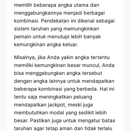
memilih beberapa angka utama dan
menggabungkannya menjadi berbagai
kombinasi. Pendekatan ini dikenal sebagai
sistem taruhan yang memungkinkan
pemain untuk menutupi lebih banyak
kemungkinan angka keluar.
Misalnya, jika Anda yakin angka tertentu
memiliki kemungkinan besar muncul, Anda
bisa menggabungkan angka tersebut
dengan angka lainnya untuk mendapatkan
beberapa kombinasi yang berbeda. Hal ini
tentu saja meningkatkan peluang
mendapatkan jackpot, meski juga
membutuhkan modal yang sedikit lebih
besar. Pastikan juga untuk mengatur batas
taruhan agar tetap aman dan tidak terlalu