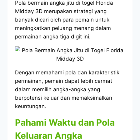
Pola bermain angka jitu di togel Florida
Midday 3D merupakan strategi yang
banyak dicari oleh para pemain untuk
meningkatkan peluang menang dalam
permainan angka tiga digit ini.
Dengan memahami pola dan karakteristik
permainan, pemain dapat lebih cermat
dalam memilih angka-angka yang
berpotensi keluar dan memaksimalkan
keuntungan.
Pahami Waktu dan Pola
Keluaran Angka