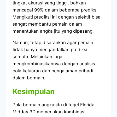
tingkat akurasi yang tinggi, bahkan
mencapai 99% dalam beberapa prediksi.
Mengikuti prediksi ini dengan selektif bisa
sangat membantu pemain dalam
menentukan angka jitu yang dipasang.
Namun, tetap disarankan agar pemain
tidak hanya mengandalkan prediksi
semata. Melainkan juga
mengkombinasikannya dengan analisis
pola keluaran dan pengalaman pribadi
dalam bermain.
Kesimpulan
Pola bermain angka jitu di togel Florida
Midday 3D memerlukan kombinasi