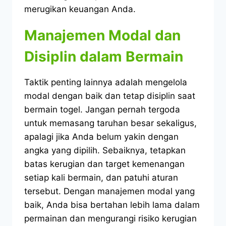
merugikan keuangan Anda.
Manajemen Modal dan
Disiplin dalam Bermain
Taktik penting lainnya adalah mengelola
modal dengan baik dan tetap disiplin saat
bermain togel. Jangan pernah tergoda
untuk memasang taruhan besar sekaligus,
apalagi jika Anda belum yakin dengan
angka yang dipilih. Sebaiknya, tetapkan
batas kerugian dan target kemenangan
setiap kali bermain, dan patuhi aturan
tersebut. Dengan manajemen modal yang
baik, Anda bisa bertahan lebih lama dalam
permainan dan mengurangi risiko kerugian