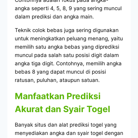
angka seperti 4, 5, 8, 9 yang sering muncul
dalam prediksi dan angka main.
Teknik colok bebas juga sering digunakan
untuk meningkatkan peluang menang, yaitu
memilih satu angka bebas yang diprediksi
muncul pada salah satu posisi digit dalam
angka tiga digit. Contohnya, memilih angka
bebas 8 yang dapat muncul di posisi
ratusan, puluhan, ataupun satuan.
Manfaatkan Prediksi
Akurat dan Syair Togel
Banyak situs dan alat prediksi togel yang
menyediakan angka dan syair togel dengan