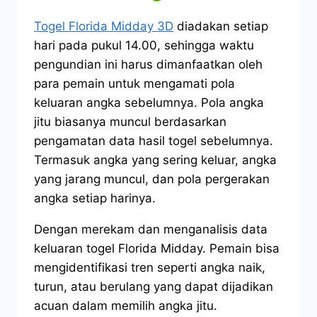
Togel Florida Midday 3D
diadakan setiap
hari pada pukul 14.00, sehingga waktu
pengundian ini harus dimanfaatkan oleh
para pemain untuk mengamati pola
keluaran angka sebelumnya. Pola angka
jitu biasanya muncul berdasarkan
pengamatan data hasil togel sebelumnya.
Termasuk angka yang sering keluar, angka
yang jarang muncul, dan pola pergerakan
angka setiap harinya.
Dengan merekam dan menganalisis data
keluaran togel Florida Midday. Pemain bisa
mengidentifikasi tren seperti angka naik,
turun, atau berulang yang dapat dijadikan
acuan dalam memilih angka jitu.