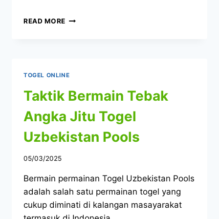
POLA
READ MORE
BERMAIN
ANGKA
JITU
DI
TOGEL
TOGEL ONLINE
FLORIDA
MIDDAY
Taktik Bermain Tebak
3D
Angka Jitu Togel
Uzbekistan Pools
05/03/2025
Bermain permainan Togel Uzbekistan Pools
adalah salah satu permainan togel yang
cukup diminati di kalangan masayarakat
termasuk di Indonesia.