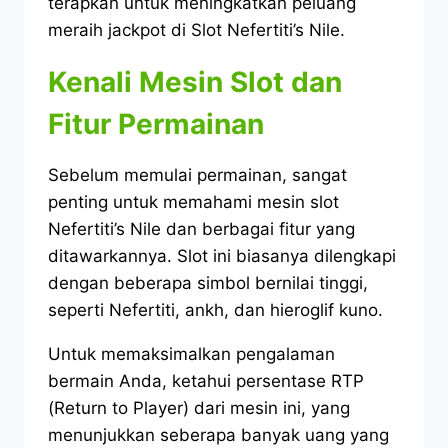
terapkan untuk meningkatkan peluang
meraih jackpot di Slot Nefertiti’s Nile.
Kenali Mesin Slot dan
Fitur Permainan
Sebelum memulai permainan, sangat
penting untuk memahami mesin slot
Nefertiti’s Nile dan berbagai fitur yang
ditawarkannya. Slot ini biasanya dilengkapi
dengan beberapa simbol bernilai tinggi,
seperti Nefertiti, ankh, dan hieroglif kuno.
Untuk memaksimalkan pengalaman
bermain Anda, ketahui persentase RTP
(Return to Player) dari mesin ini, yang
menunjukkan seberapa banyak uang yang