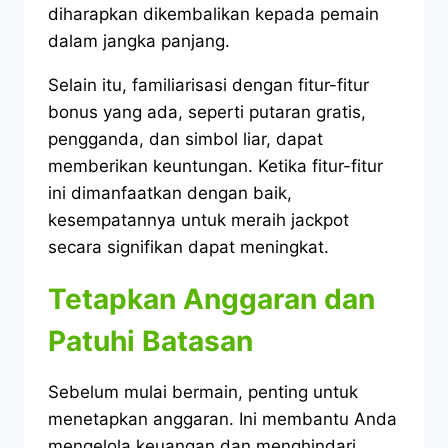
diharapkan dikembalikan kepada pemain
dalam jangka panjang.
Selain itu, familiarisasi dengan fitur-fitur
bonus yang ada, seperti putaran gratis,
pengganda, dan simbol liar, dapat
memberikan keuntungan. Ketika fitur-fitur
ini dimanfaatkan dengan baik,
kesempatannya untuk meraih jackpot
secara signifikan dapat meningkat.
Tetapkan Anggaran dan
Patuhi Batasan
Sebelum mulai bermain, penting untuk
menetapkan anggaran. Ini membantu Anda
mengelola keuangan dan menghindari