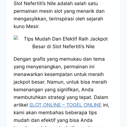
Slot Nefertiti’s Nile adalah salah satu
permainan mesin slot yang menarik dan
mengasyikkan, terinspirasi oleh sejarah
kuno Mesir.
Dengan grafis yang memukau dan tema
yang menyenangkan, permainan ini
menawarkan kesempatan untuk meraih
jackpot besar. Namun, untuk bisa meraih
kemenangan yang signifikan, Anda
membutuhkan strategi yang tepat. Dalam
artikel
SLOT ONLINE – TOGEL ONLINE
ini,
kami akan membahas beberapa tips
mudah dan efektif yang bisa Anda