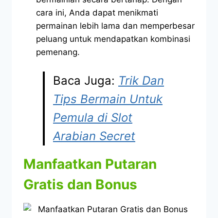
cara ini, Anda dapat menikmati
permainan lebih lama dan memperbesar
peluang untuk mendapatkan kombinasi
pemenang.
Baca Juga:
Trik Dan
Tips Bermain Untuk
Pemula di Slot
Arabian Secret
Manfaatkan Putaran
Gratis dan Bonus