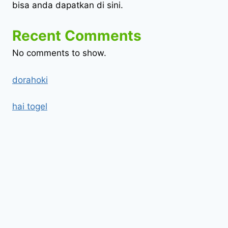
bisa anda dapatkan di sini.
Recent Comments
No comments to show.
dorahoki
hai togel