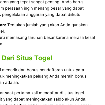
aran yang tepat sangat penting. Anda harus
lam perasaan ingin menang besar yang dapat
 pengelolaan anggaran yang dapat diikuti:
an:
Tentukan jumlah yang akan Anda gunakan
el.
uru memasang taruhan besar karena merasa kesal
a.
 Dari Situs Togel
i menarik dan bonus pendaftaran untuk para
tuk meningkatkan peluang Anda meraih bonus
an adalah:
 saat pertama kali mendaftar di situs togel.
t yang dapat meningkatkan saldo akun Anda.