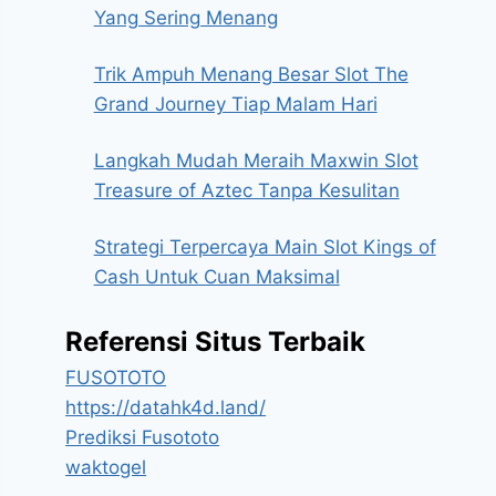
Yang Sering Menang
Trik Ampuh Menang Besar Slot The
Grand Journey Tiap Malam Hari
Langkah Mudah Meraih Maxwin Slot
Treasure of Aztec Tanpa Kesulitan
Strategi Terpercaya Main Slot Kings of
Cash Untuk Cuan Maksimal
Referensi Situs Terbaik
FUSOTOTO
https://datahk4d.land/
Prediksi Fusototo
waktogel