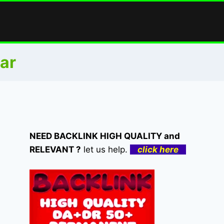
ar
NEED BACKLINK HIGH QUALITY and
RELEVANT ?
let us help.
click here