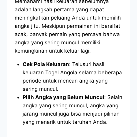
Memahami hasil keluaran sebelumnya
adalah langkah pertama yang dapat
meningkatkan peluang Anda untuk memilih
angka jitu. Meskipun permainan ini bersifat
acak, banyak pemain yang percaya bahwa
angka yang sering muncul memiliki
kemungkinan untuk keluar lagi.
Cek Pola Keluaran
: Telusuri hasil
keluaran Togel Angola selama beberapa
periode untuk mencari angka yang
sering muncul.
Pilih Angka yang Belum Muncul
: Selain
angka yang sering muncul, angka yang
jarang muncul juga bisa menjadi pilihan
yang menarik untuk taruhan Anda.