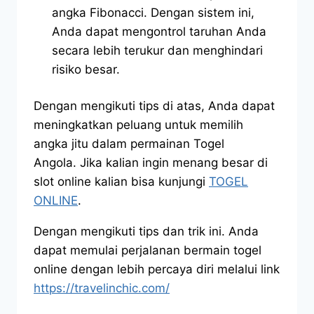
angka Fibonacci. Dengan sistem ini,
Anda dapat mengontrol taruhan Anda
secara lebih terukur dan menghindari
risiko besar.
Dengan mengikuti tips di atas, Anda dapat
meningkatkan peluang untuk memilih
angka jitu dalam permainan Togel
Angola. Jika kalian ingin menang besar di
slot online kalian bisa kunjungi
TOGEL
ONLINE
.
Dengan mengikuti tips dan trik ini. Anda
dapat memulai perjalanan bermain togel
online dengan lebih percaya diri melalui link
https://travelinchic.com/