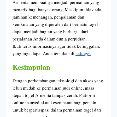
Armenia membuatnya menjadi permainan yang
menarik bagi banyak orang. Meskipun tidak ada
jaminan kemenangan, pengalaman dan
kenikmatan yang diperoleh dari bermain togel
dapat menjadi bagian yang berharga dari
perjalanan Anda dalam dunia perjudian.
Ikuti terus informasinya agar tidak ketinggalan,
yang juga dapat Anda temukan di
haitogel
.
Kesimpulan
Dengan perkembangan teknologi dan akses yang
lebih mudah ke permainan judi online, masa
depan togel Armenia tampak cerah. Platform
online menyediakan kesempatan bagi pemain
untuk berpartisipasi dalam permainan togel dari