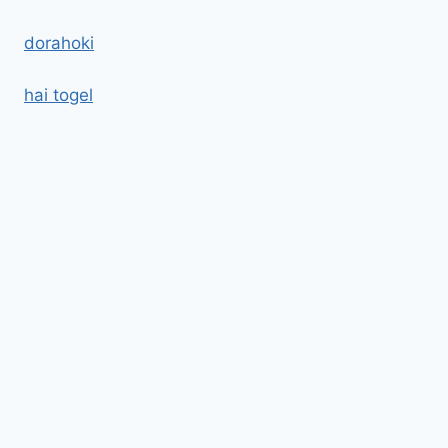
dorahoki
hai togel
© 2026 SLOT ONLINE - TOGEL ONLINE -
WordPress Theme by
Kadence WP