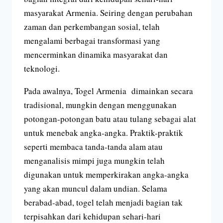
masyarakat Armenia. Seiring dengan perubahan
zaman dan perkembangan sosial, telah
mengalami berbagai transformasi yang
mencerminkan dinamika masyarakat dan
teknologi.
Pada awalnya, Togel Armenia dimainkan secara
tradisional, mungkin dengan menggunakan
potongan-potongan batu atau tulang sebagai alat
untuk menebak angka-angka. Praktik-praktik
seperti membaca tanda-tanda alam atau
menganalisis mimpi juga mungkin telah
digunakan untuk memperkirakan angka-angka
yang akan muncul dalam undian. Selama
berabad-abad, togel telah menjadi bagian tak
terpisahkan dari kehidupan sehari-hari