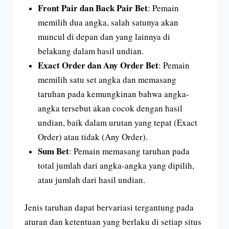
Front Pair dan Back Pair Bet
: Pemain
memilih dua angka, salah satunya akan
muncul di depan dan yang lainnya di
belakang dalam hasil undian.
Exact Order dan Any Order Bet
: Pemain
memilih satu set angka dan memasang
taruhan pada kemungkinan bahwa angka-
angka tersebut akan cocok dengan hasil
undian, baik dalam urutan yang tepat (Exact
Order) atau tidak (Any Order).
Sum Bet
: Pemain memasang taruhan pada
total jumlah dari angka-angka yang dipilih,
atau jumlah dari hasil undian.
Jenis taruhan dapat bervariasi tergantung pada
aturan dan ketentuan yang berlaku di setiap situs