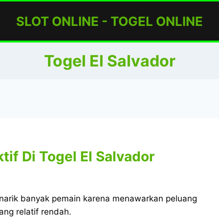
SLOT ONLINE - TOGEL ONLINE
Togel El Salvador
if Di Togel El Salvador
enarik banyak pemain karena menawarkan peluang
ng relatif rendah.