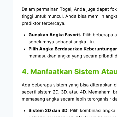
Dalam permainan Togel, Anda juga dapat fok
tinggi untuk muncul. Anda bisa memilih angka 
prediktor terpercaya.
Gunakan Angka Favorit
: Pilih beberapa 
sebelumnya sebagai angka jitu.
Pilih Angka Berdasarkan Keberuntunga
memasukkan angka yang secara pribadi d
4.
Manfaatkan Sistem Atau
Ada beberapa sistem yang bisa diterapkan 
seperti sistem 2D, 3D, atau 4D. Memahami b
memasang angka secara lebih terorganisir dan
Sistem 2D dan 3D
: Pilih kombinasi angk