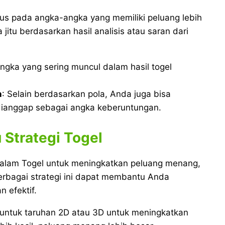
us pada angka-angka yang memiliki peluang lebih
jitu berdasarkan hasil analisis atau saran dari
angka yang sering muncul dalam hasil togel
n
: Selain berdasarkan pola, Anda juga bisa
ianggap sebagai angka keberuntungan.
 Strategi Togel
dalam Togel untuk meningkatkan peluang menang,
erbagai strategi ini dapat membantu Anda
 efektif.
a untuk taruhan 2D atau 3D untuk meningkatkan