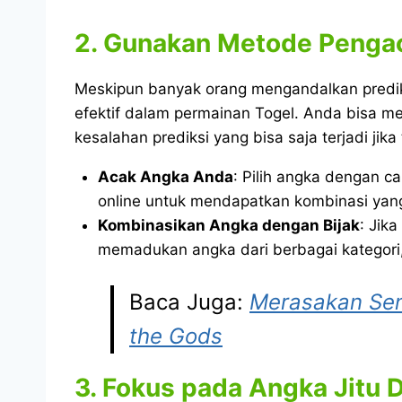
2.
Gunakan Metode Penga
Meskipun banyak orang mengandalkan predik
efektif dalam permainan Togel. Anda bisa 
kesalahan prediksi yang bisa saja terjadi jika
Acak Angka Anda
: Pilih angka dengan c
online untuk mendapatkan kombinasi yang
Kombinasikan Angka dengan Bijak
: Jik
memadukan angka dari berbagai kategori, 
Baca Juga:
Merasakan Sen
the Gods
3.
Fokus pada Angka Jitu 