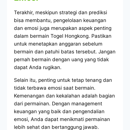
Terakhir, meskipun strategi dan prediksi
bisa membantu, pengelolaan keuangan
dan emosi juga merupakan aspek penting
dalam bermain Togel Hongkong. Pastikan
untuk menetapkan anggaran sebelum
bermain dan patuhi batas tersebut. Jangan
pernah bermain dengan uang yang tidak
dapat Anda rugikan.
Selain itu, penting untuk tetap tenang dan
tidak terbawa emosi saat bermain.
Kemenangan dan kekalahan adalah bagian
dari permainan. Dengan management
keuangan yang baik dan pengendalian
emosi, Anda dapat menikmati permainan
lebih sehat dan bertanggung jawab.