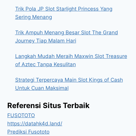
Trik Pola JP Slot Starlight Princess Yang
Sering Menang
Trik Ampuh Menang Besar Slot The Grand
Journey Tiap Malam Hari
Langkah Mudah Meraih Maxwin Slot Treasure
of Aztec Tanpa Kesulitan
Strategi Terpercaya Main Slot Kings of Cash
Untuk Cuan Maksimal
Referensi Situs Terbaik
FUSOTOTO
https://datahk4d.land/
Prediksi Fusototo