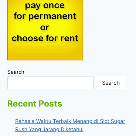
Search
Search
Recent Posts
Rahasia Waktu Terbaik Menang di Slot Sugar
Rush Yang Jarang Diketahui