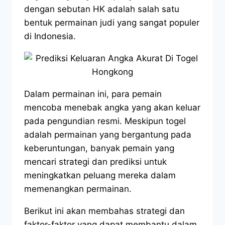
dengan sebutan HK adalah salah satu
bentuk permainan judi yang sangat populer
di Indonesia.
Dalam permainan ini, para pemain
mencoba menebak angka yang akan keluar
pada pengundian resmi. Meskipun togel
adalah permainan yang bergantung pada
keberuntungan, banyak pemain yang
mencari strategi dan prediksi untuk
meningkatkan peluang mereka dalam
memenangkan permainan.
Berikut ini akan membahas strategi dan
faktor-faktor yang dapat membantu dalam