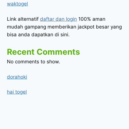
waktogel
Link alternatif
daftar dan login
100% aman
mudah gampang memberikan jackpot besar yang
bisa anda dapatkan di sini.
Recent Comments
No comments to show.
dorahoki
hai togel