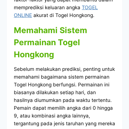
memprediksi keluaran angka
TOGEL
ONLINE
akurat di Togel Hongkong.
Memahami Sistem
Permainan Togel
Hongkong
Sebelum melakukan prediksi, penting untuk
memahami bagaimana sistem permainan
Togel Hongkong berfungsi. Permainan ini
biasanya dilakukan setiap hari, dan
hasilnya diumumkan pada waktu tertentu.
Pemain dapat memilih angka dari 0 hingga
9, atau kombinasi angka lainnya,
tergantung pada jenis taruhan yang mereka