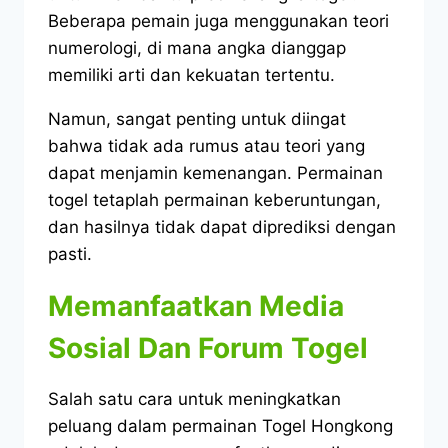
Beberapa pemain juga menggunakan teori
numerologi, di mana angka dianggap
memiliki arti dan kekuatan tertentu.
Namun, sangat penting untuk diingat
bahwa tidak ada rumus atau teori yang
dapat menjamin kemenangan. Permainan
togel tetaplah permainan keberuntungan,
dan hasilnya tidak dapat diprediksi dengan
pasti.
Memanfaatkan Media
Sosial Dan Forum Togel
Salah satu cara untuk meningkatkan
peluang dalam permainan Togel Hongkong