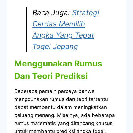
Baca Juga:
Strategi
Cerdas Memilih
Angka Yang Tepat
Togel Jepang
Menggunakan Rumus
Dan Teori Prediksi
Beberapa pemain percaya bahwa
menggunakan rumus dan teori tertentu
dapat membantu dalam meningkatkan
peluang menang. Misalnya, ada beberapa
rumus matematis yang dirancang khusus
untuk membantu prediksi angka togel.