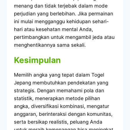
menang dan tidak terjebak dalam mode
perjudian yang berlebihan. Jika permainan
ini mulai mengganggu kehidupan sehari-
hari atau kesehatan mental Anda,
pertimbangkan untuk mengambil jeda atau
menghentikannya sama sekali.
Kesimpulan
Memilih angka yang tepat dalam Togel
Jepang membutuhkan pendekatan yang
strategis. Dengan memahami pola dan
statistik, menerapkan metode pilihan
angka, diversifikasi kombinasi, mengatur
anggaran, berinteraksi dengan komunitas,
serta bersikap realistis, peluang Anda
untuk meraih kemenangan bisa meningkat.