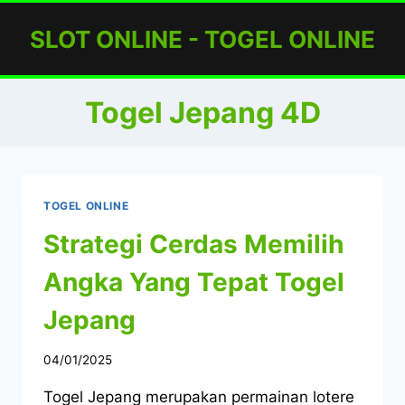
Skip
SLOT ONLINE - TOGEL ONLINE
to
content
Togel Jepang 4D
TOGEL ONLINE
Strategi Cerdas Memilih
Angka Yang Tepat Togel
Jepang
04/01/2025
Togel Jepang merupakan permainan lotere