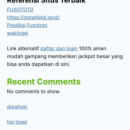
Referensi Situs Terbaik
FUSOTOTO
https://datahk4d.land/
Prediksi Fusototo
waktogel
Link alternatif
daftar dan login
100% aman
mudah gampang memberikan jackpot besar yang
bisa anda dapatkan di sini.
Recent Comments
No comments to show.
dorahoki
hai togel