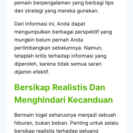
pemain berpengalaman yang berbagi tips
dan strategi yang mereka gunakan.
Dari informasi ini, Anda dapat
mengumpulkan berbagai perspektif yang
mungkin belum pernah Anda
pertimbangkan sebelumnya. Namun,
tetaplah kritis terhadap informasi yang
diperoleh, karena tidak semua saran
dijamin efektif.
Bersikap Realistis Dan
Menghindari Kecanduan
Bermain togel seharusnya menjadi sebuah
hiburan, bukan beban. Penting untuk selalu
bersikap realistis terhadap peluang