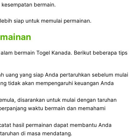
n kesempatan bermain.
ebih siap untuk memulai permainan.
rmainan
alam bermain Togel Kanada. Berikut beberapa tips
ah uang yang siap Anda pertaruhkan sebelum mulai
yang tidak akan mempengaruhi keuangan Anda
emula, disarankan untuk mulai dengan taruhan
mperpanjang waktu bermain dan memahami
catat hasil permainan dapat membantu Anda
 taruhan di masa mendatang.