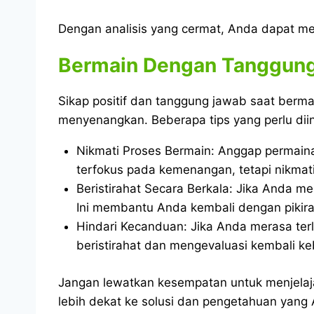
Dengan analisis yang cermat, Anda dapat mem
Bermain Dengan Tanggung 
Sikap positif dan tanggung jawab saat berm
menyenangkan. Beberapa tips yang perlu dii
Nikmati Proses Bermain: Anggap permainan
terfokus pada kemenangan, tetapi nikmati
Beristirahat Secara Berkala: Jika Anda mera
Ini membantu Anda kembali dengan pikiran
Hindari Kecanduan: Jika Anda merasa terl
beristirahat dan mengevaluasi kembali k
Jangan lewatkan kesempatan untuk menjelaja
lebih dekat ke solusi dan pengetahuan yan