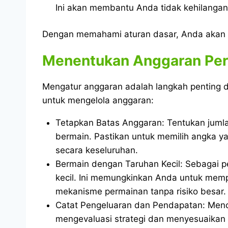
Ini akan membantu Anda tidak kehilanga
Dengan memahami aturan dasar, Anda akan l
Menentukan Anggaran Pe
Mengatur anggaran adalah langkah penting d
untuk mengelola anggaran:
Tetapkan Batas Anggaran: Tentukan juml
bermain. Pastikan untuk memilih angka 
secara keseluruhan.
Bermain dengan Taruhan Kecil: Sebagai p
kecil. Ini memungkinkan Anda untuk me
mekanisme permainan tanpa risiko besar.
Catat Pengeluaran dan Pendapatan: Men
mengevaluasi strategi dan menyesuaikan