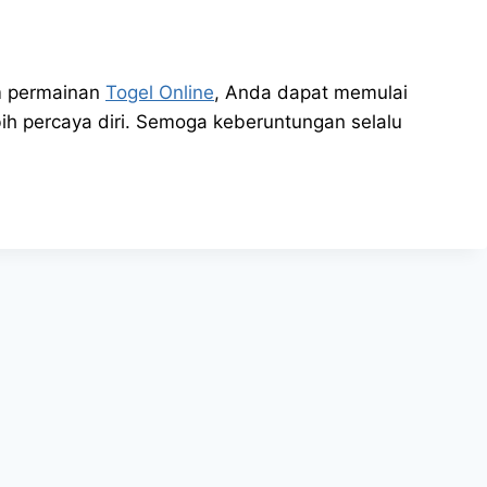
m permainan
Togel Online
, Anda dapat memulai
ih percaya diri. Semoga keberuntungan selalu