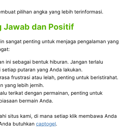
buat pilihan angka yang lebih terinformasi.
Jawab dan Positif
ain sangat penting untuk menjaga pengalaman yang
ngat:
 ini sebagai bentuk hiburan. Jangan terlalu
 setiap putaran yang Anda lakukan.
sa frustrasi atau lelah, penting untuk beristirahat.
 yang lebih jernih.
alu terikat dengan permainan, penting untuk
ebiasaan bermain Anda.
hi situs kami, di mana setiap klik membawa Anda
g Anda butuhkan
captogel
.