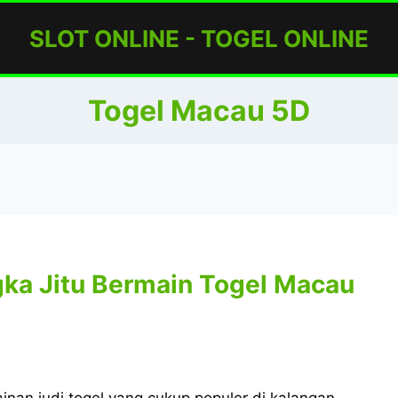
SLOT ONLINE - TOGEL ONLINE
Togel Macau 5D
gka Jitu Bermain Togel Macau
nan judi togel yang cukup populer di kalangan