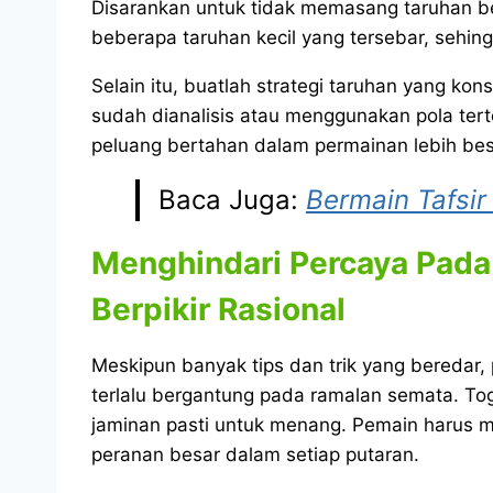
Disarankan untuk tidak memasang taruhan b
beberapa taruhan kecil yang tersebar, sehing
Selain itu, buatlah strategi taruhan yang kon
sudah dianalisis atau menggunakan pola ter
peluang bertahan dalam permainan lebih besa
Baca Juga:
Bermain Tafsir
Menghindari Percaya Pada
Berpikir Rasional
Meskipun banyak tips dan trik yang beredar, p
terlalu bergantung pada ramalan semata. To
jaminan pasti untuk menang. Pemain harus
peranan besar dalam setiap putaran.