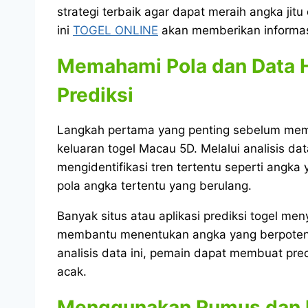
strategi terbaik agar dapat meraih angka j
ini
TOGEL ONLINE
akan memberikan informasi
Memahami Pola dan Data H
Prediksi
Langkah pertama yang penting sebelum memi
keluaran togel Macau 5D. Melalui analisis da
mengidentifikasi tren tertentu seperti angka
pola angka tertentu yang berulang.
Banyak situs atau aplikasi prediksi togel me
membantu menentukan angka yang berpotensi
analisis data ini, pemain dapat membuat pred
acak.
Menggunakan Rumus dan M