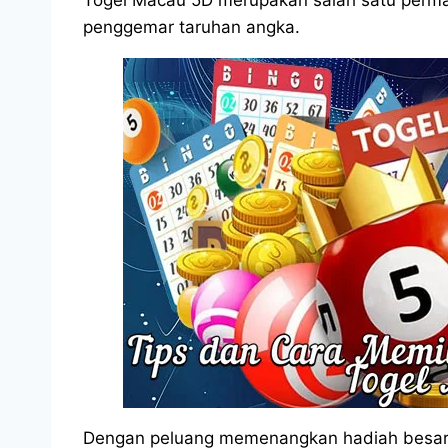
penggemar taruhan angka.
Dengan peluang memenangkan hadiah besar,