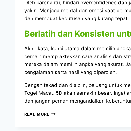
Oleh karena itu, hindari overconfidence dan 
yakin. Menjaga mental dan emosi saat berma
dan membuat keputusan yang kurang tepat.
Berlatih dan Konsisten un
Akhir kata, kunci utama dalam memilih angka 
pemain mempraktekkan cara analisis dan str
mereka dalam memilih angka yang akurat. Jan
pengalaman serta hasil yang diperoleh.
Dengan tekad dan disiplin, peluang untuk m
Togel Macau 5D akan semakin besar. Ingatla
dan jangan pernah mengandalkan keberuntu
TIPS
READ MORE
DAN
CARA
MEMILIH