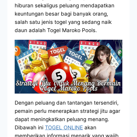
hiburan sekaligus peluang mendapatkan
keuntungan besar bagi banyak orang,
salah satu jenis togel yang sedang naik
daun adalah Togel Maroko Pools.
Dengan peluang dan tantangan tersendiri,
pemain perlu menerapkan strategi jitu agar
dapat meningkatkan peluang menang.
Dibawah ini
TOGEL ONLINE
akan
memberikan informasi menarik yang wajib