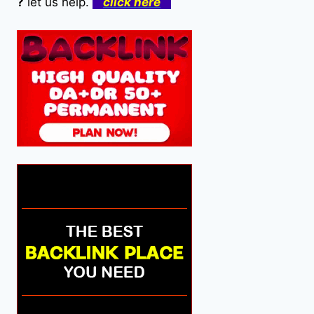
?
let us help.
click here
MAROKO
POOLS