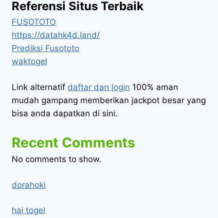
Referensi Situs Terbaik
FUSOTOTO
https://datahk4d.land/
Prediksi Fusototo
waktogel
Link alternatif
daftar dan login
100% aman
mudah gampang memberikan jackpot besar yang
bisa anda dapatkan di sini.
Recent Comments
No comments to show.
dorahoki
hai togel