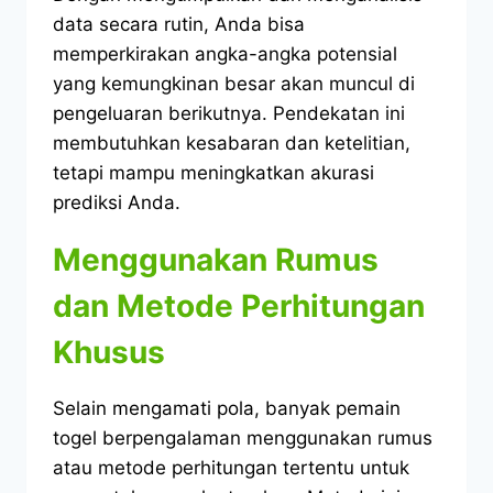
data secara rutin, Anda bisa
memperkirakan angka-angka potensial
yang kemungkinan besar akan muncul di
pengeluaran berikutnya. Pendekatan ini
membutuhkan kesabaran dan ketelitian,
tetapi mampu meningkatkan akurasi
prediksi Anda.
Menggunakan Rumus
dan Metode Perhitungan
Khusus
Selain mengamati pola, banyak pemain
togel berpengalaman menggunakan rumus
atau metode perhitungan tertentu untuk