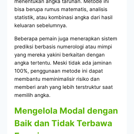
menentukan angka taruhan. Metode ini
bisa berupa rumus matematis, analisis
statistik, atau kombinasi angka dari hasil
keluaran sebelumnya.
Beberapa pemain juga menerapkan sistem
prediksi berbasis numerologi atau mimpi
yang mereka yakini berkaitan dengan
angka tertentu. Meski tidak ada jaminan
100%, penggunaan metode ini dapat
membantu meminimalisir risiko dan
memberi arah yang lebih terstruktur saat
memilih angka.
Mengelola Modal dengan
Baik dan Tidak Terbawa