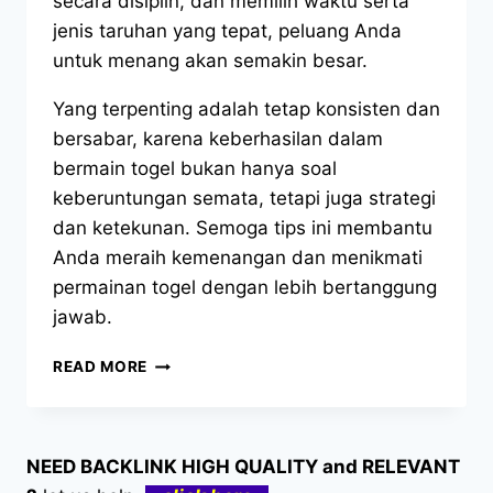
secara disiplin, dan memilih waktu serta
jenis taruhan yang tepat, peluang Anda
untuk menang akan semakin besar.
Yang terpenting adalah tetap konsisten dan
bersabar, karena keberhasilan dalam
bermain togel bukan hanya soal
keberuntungan semata, tetapi juga strategi
dan ketekunan. Semoga tips ini membantu
Anda meraih kemenangan dan menikmati
permainan togel dengan lebih bertanggung
jawab.
STRATEGI
READ MORE
JITU
UNTUK
MENANG
BERMAIN
NEED BACKLINK HIGH QUALITY and RELEVANT
TOGEL