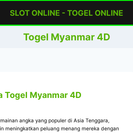
SLOT ONLINE - TOGEL ONLINE
Togel Myanmar 4D
ka Togel Myanmar 4D
mainan angka yang populer di Asia Tenggara,
ngin meningkatkan peluang menang mereka dengan