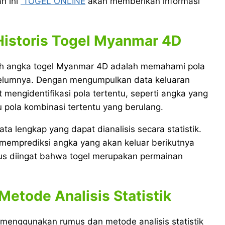
h ini
TOGEL ONLINE
akan memberikan informasi
istoris Togel Myanmar 4D
ih angka togel Myanmar 4D adalah memahami pola
ebelumnya. Dengan mengumpulkan data keluaran
mengidentifikasi pola tertentu, seperti angka yang
u pola kombinasi tertentu yang berulang.
a lengkap yang dapat dianalisis secara statistik.
 memprediksi angka yang akan keluar berikutnya
us diingat bahwa togel merupakan permainan
tode Analisis Statistik
menggunakan rumus dan metode analisis statistik