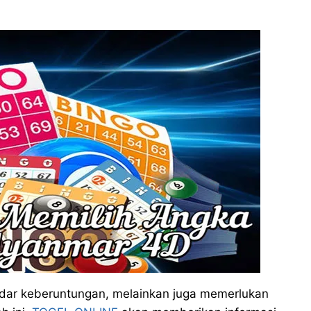
adar keberuntungan, melainkan juga memerlukan