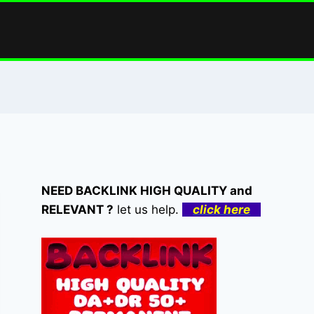
NEED BACKLINK HIGH QUALITY and
RELEVANT ?
let us help.
click here