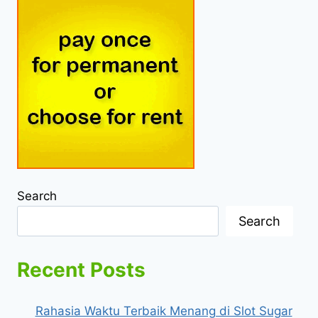
Search
Search
Recent Posts
Rahasia Waktu Terbaik Menang di Slot Sugar