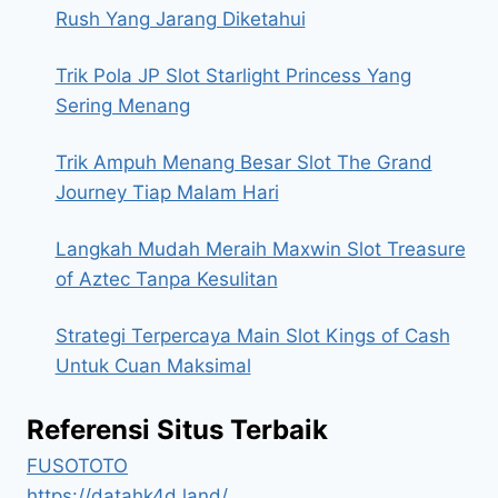
Rush Yang Jarang Diketahui
Trik Pola JP Slot Starlight Princess Yang
Sering Menang
Trik Ampuh Menang Besar Slot The Grand
Journey Tiap Malam Hari
Langkah Mudah Meraih Maxwin Slot Treasure
of Aztec Tanpa Kesulitan
Strategi Terpercaya Main Slot Kings of Cash
Untuk Cuan Maksimal
Referensi Situs Terbaik
FUSOTOTO
https://datahk4d.land/