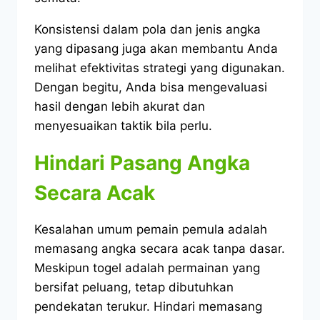
Konsistensi dalam pola dan jenis angka
yang dipasang juga akan membantu Anda
melihat efektivitas strategi yang digunakan.
Dengan begitu, Anda bisa mengevaluasi
hasil dengan lebih akurat dan
menyesuaikan taktik bila perlu.
Hindari Pasang Angka
Secara Acak
Kesalahan umum pemain pemula adalah
memasang angka secara acak tanpa dasar.
Meskipun togel adalah permainan yang
bersifat peluang, tetap dibutuhkan
pendekatan terukur. Hindari memasang