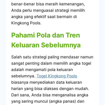
benar-benar bisa meraih kemenangan,
Anda perlu menguasai strategi memilih
angka yang efektif saat bermain di
Kingkong Pools.
Pahami Pola dan Tren
Keluaran Sebelumnya
Salah satu strategi paling mendasar namun
sangat penting dalam memilih angka togel
adalah mengamati pola keluaran
sebelumnya.
Togel Kingkong Pools
biasanya menyediakan data keluaran
harian yang bisa diakses dengan mudah.
Dari sana, Anda bisa menganalisa angka
yang sering muncul (angka panas) dan