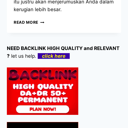
itu justru akan menjerumuskan Anda dalam
kerugian lebih besar.
TIPS
READ MORE
TERBAIK
MENANG
BESAR
BERMAIN
NEED BACKLINK HIGH QUALITY and RELEVANT
TOGEL
?
let us help.
click here
SELANDIA
BARU