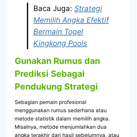
Baca Juga:
Strategi
Memilih Angka Efektif
Bermain Togel
Kingkong Pools
Gunakan Rumus dan
Prediksi Sebagai
Pendukung Strategi
Sebagian pemain profesional
menggunakan rumus sederhana atau
metode statistik dalam memilih angka.
Misalnya, metode menjumlahkan dua
angka terakhir dari hasil sebelumnya, atau