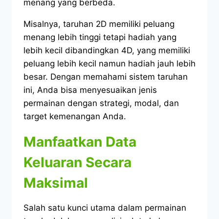
menang yang berbeda.
Misalnya, taruhan 2D memiliki peluang
menang lebih tinggi tetapi hadiah yang
lebih kecil dibandingkan 4D, yang memiliki
peluang lebih kecil namun hadiah jauh lebih
besar. Dengan memahami sistem taruhan
ini, Anda bisa menyesuaikan jenis
permainan dengan strategi, modal, dan
target kemenangan Anda.
Manfaatkan Data
Keluaran Secara
Maksimal
Salah satu kunci utama dalam permainan