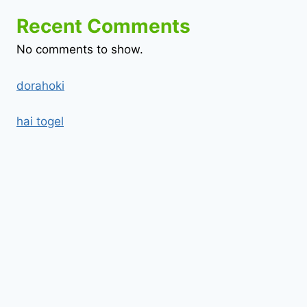
Recent Comments
No comments to show.
dorahoki
hai togel