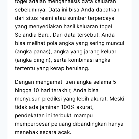
togel adalah menganalisis data keluaran
sebelumnya. Data ini bisa Anda dapatkan
dari situs resmi atau sumber terpercaya
yang menyediakan hasil keluaran togel
Selandia Baru. Dari data tersebut, Anda
bisa melihat pola angka yang sering muncul
(angka panas), angka yang jarang keluar
(angka dingin), serta kombinasi angka
tertentu yang kerap berulang.
Dengan mengamati tren angka selama 5
hingga 10 hari terakhir, Anda bisa
menyusun prediksi yang lebih akurat. Meski
tidak ada jaminan 100% akurat,
pendekatan ini terbukti mampu
memperbesar peluang dibandingkan hanya
menebak secara acak.