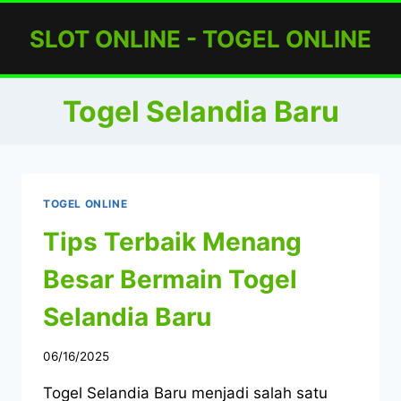
Skip
SLOT ONLINE - TOGEL ONLINE
to
content
Togel Selandia Baru
TOGEL ONLINE
Tips Terbaik Menang
Besar Bermain Togel
Selandia Baru
06/16/2025
Togel Selandia Baru menjadi salah satu