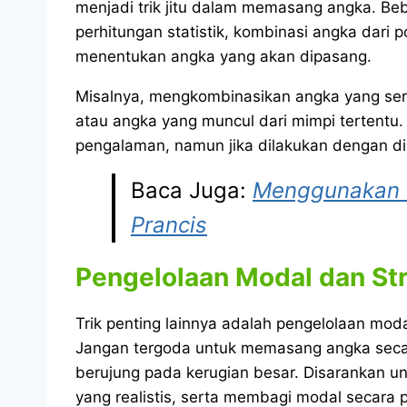
menjadi trik jitu dalam memasang angka. B
perhitungan statistik, kombinasi angka dari 
menentukan angka yang akan dipasang.
Misalnya, mengkombinasikan angka yang ser
atau angka yang muncul dari mimpi tertentu.
pengalaman, namun jika dilakukan dengan dis
Baca Juga:
Menggunakan S
Prancis
Pengelolaan Modal dan Str
Trik penting lainnya adalah pengelolaan moda
Jangan tergoda untuk memasang angka secar
berujung pada kerugian besar. Disarankan 
yang realistis, serta membagi modal secara p