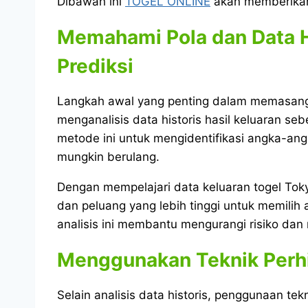
Dibawah ini
TOGEL ONLINE
akan memberikan 
Memahami Pola dan Data H
Prediksi
Langkah awal yang penting dalam memasang
menganalisis data historis hasil keluaran 
metode ini untuk mengidentifikasi angka-ang
mungkin berulang.
Dengan mempelajari data keluaran togel Tok
dan peluang yang lebih tinggi untuk memilih 
analisis ini membantu mengurangi risiko da
Menggunakan Teknik Perhi
Selain analisis data historis, penggunaan te