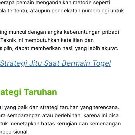
eberapa pemain mengandalkan metode seperti
pola tertentu, ataupun pendekatan numerologi untuk
ing muncul dengan angka keberuntungan pribadi
 Teknik ini membutuhkan ketelitian dan
iplin, dapat memberikan hasil yang lebih akurat.
trategi Jitu Saat Bermain Togel
ategi Taruhan
l yang baik dan strategi taruhan yang terencana.
a sembarangan atau berlebihan, karena ini bisa
untuk menetapkan batas kerugian dan kemenangan
roporsional.