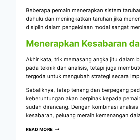
Beberapa pemain menerapkan sistem taruhan 
dahulu dan meningkatkan taruhan jika menem
disiplin dalam pengelolaan modal sangat me
Menerapkan Kesabaran dan
Akhir kata, trik memasang angka jitu dalam 
pada teknik dan analisis, tetapi juga membu
tergoda untuk mengubah strategi secara impu
Sebaliknya, tetap tenang dan berpegang pad
keberuntungan akan berpihak kepada pemain 
sudah dirancang. Dengan kombinasi analisis d
kesabaran, peluang meraih kemenangan dala
TRIK
READ MORE
MEMASANG