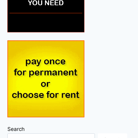
Search