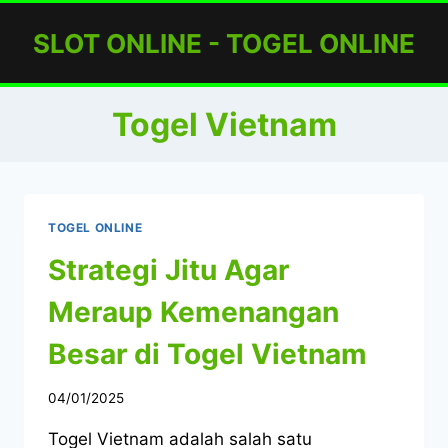
Skip
SLOT ONLINE - TOGEL ONLINE
to
content
Togel Vietnam
TOGEL ONLINE
Strategi Jitu Agar
Meraup Kemenangan
Besar di Togel Vietnam
04/01/2025
Togel Vietnam adalah salah satu