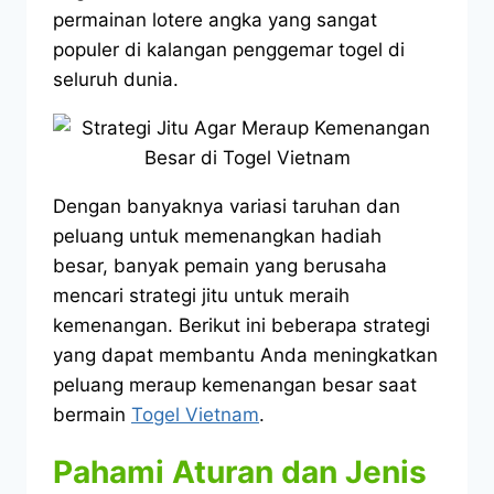
permainan lotere angka yang sangat
populer di kalangan penggemar togel di
seluruh dunia.
Dengan banyaknya variasi taruhan dan
peluang untuk memenangkan hadiah
besar, banyak pemain yang berusaha
mencari strategi jitu untuk meraih
kemenangan. Berikut ini beberapa strategi
yang dapat membantu Anda meningkatkan
peluang meraup kemenangan besar saat
bermain
Togel Vietnam
.
Pahami Aturan dan Jenis