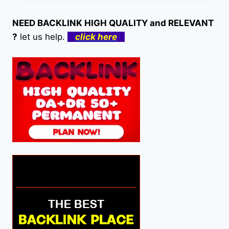
MERAUP
KEMENANGAN
NEED BACKLINK HIGH QUALITY and RELEVANT
BESAR
?
let us help.
click here
DI
TOGEL
VIETNAM