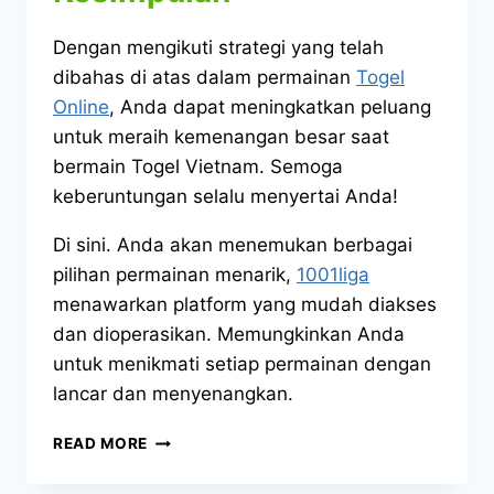
Dengan mengikuti strategi yang telah
dibahas di atas dalam permainan
Togel
Online
, Anda dapat meningkatkan peluang
untuk meraih kemenangan besar saat
bermain Togel Vietnam. Semoga
keberuntungan selalu menyertai Anda!
Di sini. Anda akan menemukan berbagai
pilihan permainan menarik,
1001liga
menawarkan platform yang mudah diakses
dan dioperasikan. Memungkinkan Anda
untuk menikmati setiap permainan dengan
lancar dan menyenangkan.
STRATEGI
READ MORE
JITU
AGAR