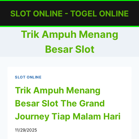
Skip
SLOT ONLINE - TOGEL ONLINE
to
content
Trik Ampuh Menang
Besar Slot
SLOT ONLINE
Trik Ampuh Menang
Besar Slot The Grand
Journey Tiap Malam Hari
11/29/2025