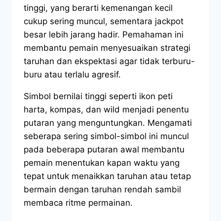
tinggi, yang berarti kemenangan kecil
cukup sering muncul, sementara jackpot
besar lebih jarang hadir. Pemahaman ini
membantu pemain menyesuaikan strategi
taruhan dan ekspektasi agar tidak terburu-
buru atau terlalu agresif.
Simbol bernilai tinggi seperti ikon peti
harta, kompas, dan wild menjadi penentu
putaran yang menguntungkan. Mengamati
seberapa sering simbol-simbol ini muncul
pada beberapa putaran awal membantu
pemain menentukan kapan waktu yang
tepat untuk menaikkan taruhan atau tetap
bermain dengan taruhan rendah sambil
membaca ritme permainan.