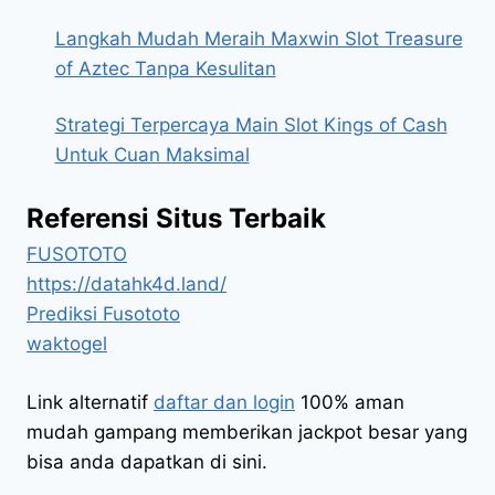
Langkah Mudah Meraih Maxwin Slot Treasure
of Aztec Tanpa Kesulitan
Strategi Terpercaya Main Slot Kings of Cash
Untuk Cuan Maksimal
Referensi Situs Terbaik
FUSOTOTO
https://datahk4d.land/
Prediksi Fusototo
waktogel
Link alternatif
daftar dan login
100% aman
mudah gampang memberikan jackpot besar yang
bisa anda dapatkan di sini.