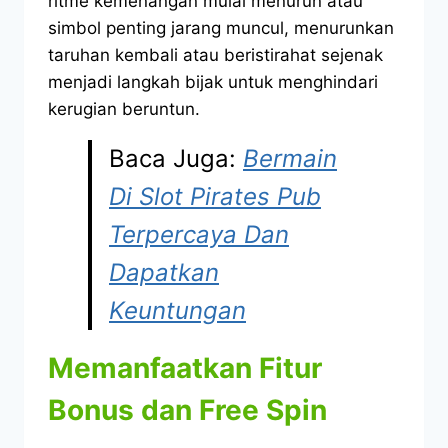
ritme kemenangan mulai menurun atau
simbol penting jarang muncul, menurunkan
taruhan kembali atau beristirahat sejenak
menjadi langkah bijak untuk menghindari
kerugian beruntun.
Baca Juga:
Bermain
Di Slot Pirates Pub
Terpercaya Dan
Dapatkan
Keuntungan
Memanfaatkan Fitur
Bonus dan Free Spin