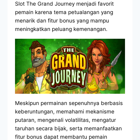
Slot The Grand Journey menjadi favorit
pemain karena tema petualangan yang
menarik dan fitur bonus yang mampu
meningkatkan peluang kemenangan.
Meskipun permainan sepenuhnya berbasis
keberuntungan, memahami mekanisme
putaran, mengenali volatilitas, mengatur
taruhan secara bijak, serta memanfaatkan
fitur bonus dapat membantu pemain