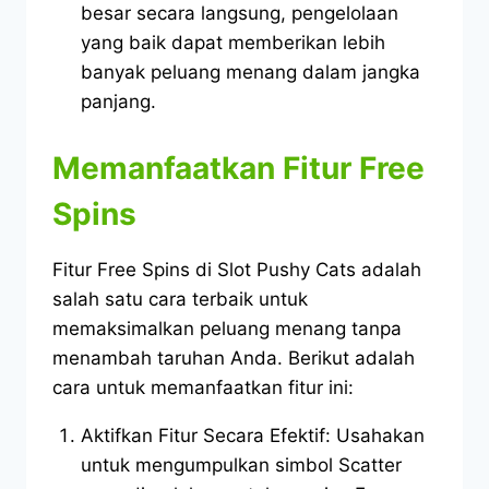
besar secara langsung, pengelolaan
yang baik dapat memberikan lebih
banyak peluang menang dalam jangka
panjang.
Memanfaatkan Fitur Free
Spins
Fitur Free Spins di Slot Pushy Cats adalah
salah satu cara terbaik untuk
memaksimalkan peluang menang tanpa
menambah taruhan Anda. Berikut adalah
cara untuk memanfaatkan fitur ini:
Aktifkan Fitur Secara Efektif: Usahakan
untuk mengumpulkan simbol Scatter