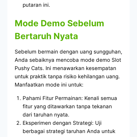
putaran ini.
Mode Demo Sebelum
Bertaruh Nyata
Sebelum bermain dengan uang sungguhan,
Anda sebaiknya mencoba mode demo Slot
Pushy Cats. Ini menawarkan kesempatan
untuk praktik tanpa risiko kehilangan uang.
Manfaatkan mode ini untuk:
Pahami Fitur Permainan: Kenali semua
fitur yang ditawarkan tanpa tekanan
dari taruhan nyata.
Eksperimen dengan Strategi: Uji
berbagai strategi taruhan Anda untuk