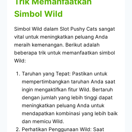
Trik Memanfaatkan
Simbol Wild
Simbol Wild dalam Slot Pushy Cats sangat
vital untuk meningkatkan peluang Anda
meraih kemenangan. Berikut adalah
beberapa trik untuk memanfaatkan simbol
Wild:
Taruhan yang Tepat: Pastikan untuk
mempertimbangkan taruhan Anda saat
ingin mengaktifkan fitur Wild. Bertaruh
dengan jumlah yang lebih tinggi dapat
meningkatkan peluang Anda untuk
mendapatkan kombinasi yang lebih baik
dan memicu Wild.
Perhatikan Penggunaan Wild: Saat