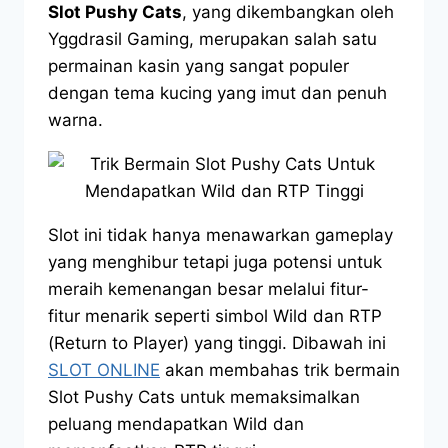
Slot Pushy Cats
, yang dikembangkan oleh
Yggdrasil Gaming, merupakan salah satu
permainan kasin yang sangat populer
dengan tema kucing yang imut dan penuh
warna.
Slot ini tidak hanya menawarkan gameplay
yang menghibur tetapi juga potensi untuk
meraih kemenangan besar melalui fitur-
fitur menarik seperti simbol Wild dan RTP
(Return to Player) yang tinggi. Dibawah ini
SLOT ONLINE
akan membahas trik bermain
Slot Pushy Cats untuk memaksimalkan
peluang mendapatkan Wild dan