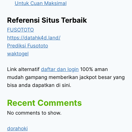
Untuk Cuan Maksimal
Referensi Situs Terbaik
FUSOTOTO
https://datahk4d.land/
Prediksi Fusototo
waktogel
Link alternatif
daftar dan login
100% aman
mudah gampang memberikan jackpot besar yang
bisa anda dapatkan di sini.
Recent Comments
No comments to show.
dorahoki