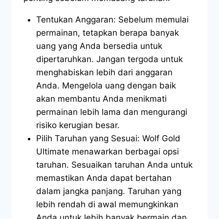
Tentukan Anggaran: Sebelum memulai
permainan, tetapkan berapa banyak
uang yang Anda bersedia untuk
dipertaruhkan. Jangan tergoda untuk
menghabiskan lebih dari anggaran
Anda. Mengelola uang dengan baik
akan membantu Anda menikmati
permainan lebih lama dan mengurangi
risiko kerugian besar.
Pilih Taruhan yang Sesuai: Wolf Gold
Ultimate menawarkan berbagai opsi
taruhan. Sesuaikan taruhan Anda untuk
memastikan Anda dapat bertahan
dalam jangka panjang. Taruhan yang
lebih rendah di awal memungkinkan
Anda untuk lebih banyak bermain dan