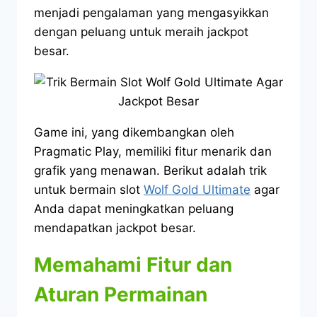
menjadi pengalaman yang mengasyikkan
dengan peluang untuk meraih jackpot
besar.
Game ini, yang dikembangkan oleh
Pragmatic Play, memiliki fitur menarik dan
grafik yang menawan. Berikut adalah trik
untuk bermain slot
Wolf Gold Ultimate
agar
Anda dapat meningkatkan peluang
mendapatkan jackpot besar.
Memahami Fitur dan
Aturan Permainan