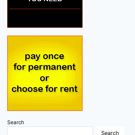
Search
Search