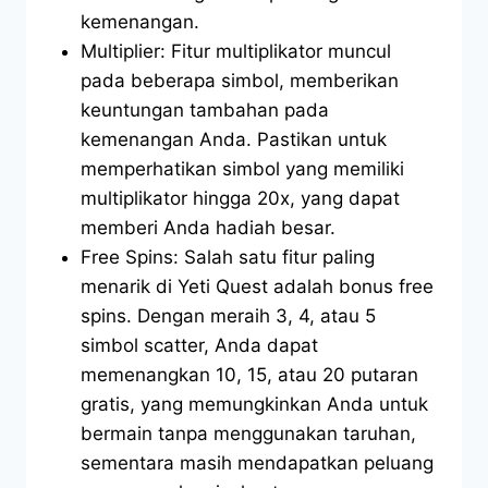
kemenangan.
Multiplier: Fitur multiplikator muncul
pada beberapa simbol, memberikan
keuntungan tambahan pada
kemenangan Anda. Pastikan untuk
memperhatikan simbol yang memiliki
multiplikator hingga 20x, yang dapat
memberi Anda hadiah besar.
Free Spins: Salah satu fitur paling
menarik di Yeti Quest adalah bonus free
spins. Dengan meraih 3, 4, atau 5
simbol scatter, Anda dapat
memenangkan 10, 15, atau 20 putaran
gratis, yang memungkinkan Anda untuk
bermain tanpa menggunakan taruhan,
sementara masih mendapatkan peluang