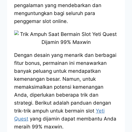
pengalaman yang mendebarkan dan
menguntungkan bagi seluruh para
penggemar slot online.
Dengan desain yang menarik dan berbagai
fitur bonus, permainan ini menawarkan
banyak peluang untuk mendapatkan
kemenangan besar. Namun, untuk
memaksimalkan potensi kemenangan
Anda, diperlukan beberapa trik dan
strategi. Berikut adalah panduan dengan
trik-trik ampuh untuk bermain slot
Yeti
Quest
yang dijamin dapat membantu Anda
meraih 99% maxwin.