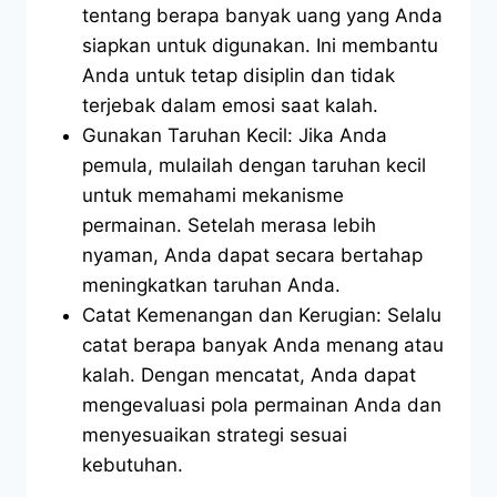
tentang berapa banyak uang yang Anda
siapkan untuk digunakan. Ini membantu
Anda untuk tetap disiplin dan tidak
terjebak dalam emosi saat kalah.
Gunakan Taruhan Kecil: Jika Anda
pemula, mulailah dengan taruhan kecil
untuk memahami mekanisme
permainan. Setelah merasa lebih
nyaman, Anda dapat secara bertahap
meningkatkan taruhan Anda.
Catat Kemenangan dan Kerugian: Selalu
catat berapa banyak Anda menang atau
kalah. Dengan mencatat, Anda dapat
mengevaluasi pola permainan Anda dan
menyesuaikan strategi sesuai
kebutuhan.