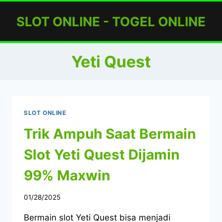
Skip
SLOT ONLINE - TOGEL ONLINE
to
content
Yeti Quest
SLOT ONLINE
Trik Ampuh Saat Bermain
Slot Yeti Quest Dijamin
99% Maxwin
01/28/2025
Bermain slot Yeti Quest bisa menjadi