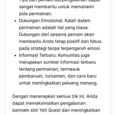
sangat membantu untuk memahami
pola permainan.
Dukungan Emosional: Kalah dalam
permainan adalah hal yang biasa.
Dukungan dari sesama pemain akan
membantu Anda tetap positif dan fokus
pada strategi tanpa terpengaruh emosi.
Informasi Terbaru: Komunitas juga
merupakan sumber informasi terbaru
tentang permainan, termasuk
pembaruan, turnamen, dan cara baru
untuk meningkatkan peluang menang.
​Dengan menerapkan semua trik ini, Anda
dapat memaksimalkan pengalaman
bermain slot Yeti Quest dan meningkatkan