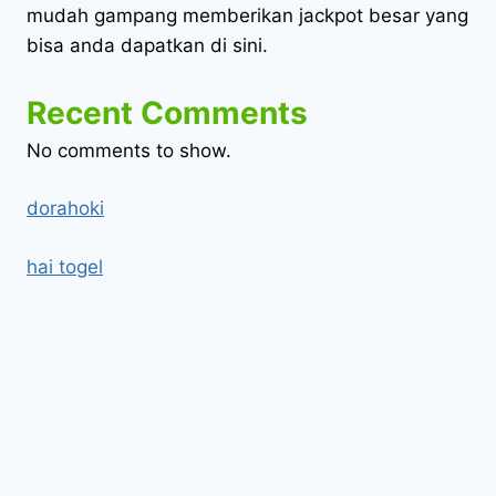
mudah gampang memberikan jackpot besar yang
bisa anda dapatkan di sini.
Recent Comments
No comments to show.
dorahoki
hai togel