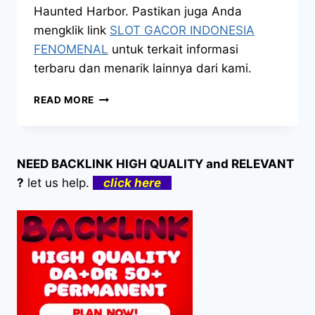
Haunted Harbor.​ Pastikan juga Anda
mengklik link
SLOT GACOR INDONESIA
FENOMENAL
untuk terkait informasi
terbaru dan menarik lainnya dari kami.
BERMAIN
READ MORE
MENGGUNAKAN
STRATEGI
UNTUK
MERAIH
NEED BACKLINK HIGH QUALITY and RELEVANT
KEMENANGAN
?
let us help.
click here
BESAR
DI
SLOT
HAUNTED
HARBOR