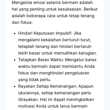
Mengelola emosi selama bermain adalah
hal yang penting untuk kesuksesan. Berikut
adalah beberapa cara untuk tetap tenang
dan fokus:
Hindari Keputusan Impulsif: Jika
mengalami kekalahan berturut-turut,
tetaplah tenang dan hindari bertaruh
lebih besar untuk memulihkan kerugian.
Tetapkan Batas Waktu: Mengatur batas
waktu bermain dapat membantu Anda
fokus dan menghindari pengeluaran
yang tidak perlu.
Rayakan Setiap Kemenangan: Apapun
ukurannya, setiap kemenangan perlu
dirayakan. Hal ini dapat meningkatkan
motivasi Anda untuk terus bermain