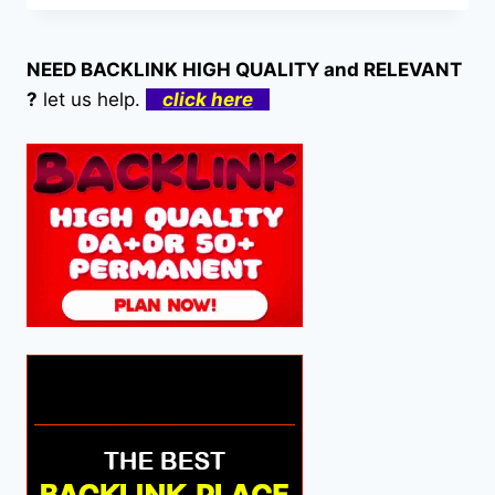
TOGEL
HONGKONG
LOTTO
NEED BACKLINK HIGH QUALITY and RELEVANT
DENGAN
?
let us help.
click here
MUDAH