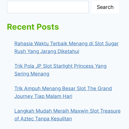
Search
Recent Posts
Rahasia Waktu Terbaik Menang di Slot Sugar
Rush Yang Jarang Diketahui
Trik Pola JP Slot Starlight Princess Yang
Sering Menang
Trik Ampuh Menang Besar Slot The Grand
Journey Tiap Malam Hari
Langkah Mudah Meraih Maxwin Slot Treasure
of Aztec Tanpa Kesulitan