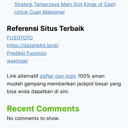
Strategi Terpercaya Main Slot Kings of Cash
Untuk Cuan Maksimal
Referensi Situs Terbaik
FUSOTOTO
https://datahk4d.land/
Prediksi Fusototo
waktogel
Link alternatif
daftar dan login
100% aman
mudah gampang memberikan jackpot besar yang
bisa anda dapatkan di sini.
Recent Comments
No comments to show.