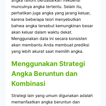
angka favorit berdasarkan frekuensi
munculnya angka tertentu. Selain itu,
perhatikan juga angka yang jarang keluar,
karena beberapa teori menyebutkan
bahwa angka tersebut kemungkinan besar
akan keluar dalam waktu dekat.
Menggunakan data ini secara konsisten
akan membantu Anda membuat prediksi
yang lebih akurat saat memilih angka.
Menggunakan Strategi
Angka Beruntun dan
Kombinasi
Strategi lain yang umum digunakan adalah
memanfaatkan angka beruntun dan