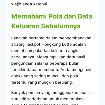
wajib anda ketahui.
Memahami Pola dan Data
Keluaran Sebelumnya
Langkah pertama dalam mengembangkan
strategi jackpot Hongkong Lotto adalah
memahami pola dari keluaran angka
sebelumnya. Mengumpulkan data hasil
pengundian selama beberapa bulan
terakhir dapat membantu Anda mengenali
angka yang sering muncul dan pola
tertentu yang mungkin berulang.
Banyak pemain yang menggunakan analisis
statistik sederhana untuk menentukan