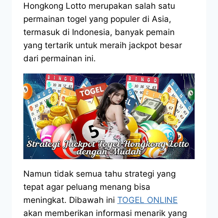
Hongkong Lotto merupakan salah satu
permainan togel yang populer di Asia,
termasuk di Indonesia, banyak pemain
yang tertarik untuk meraih jackpot besar
dari permainan ini.
Namun tidak semua tahu strategi yang
tepat agar peluang menang bisa
meningkat. Dibawah ini
TOGEL ONLINE
akan memberikan informasi menarik yang