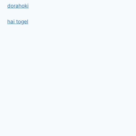
dorahoki
hai togel
© 2026 SLOT ONLINE - TOGEL ONLINE -
WordPress Theme by
Kadence WP