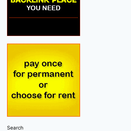
Search