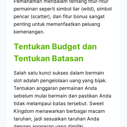
Pemahaman mendalam tentang fitur-fitur
permainan seperti simbol liar (wild), simbol
pencar (scatter), dan fitur bonus sangat
penting untuk memanfaatkan peluang
kemenangan.
Tentukan Budget dan
Tentukan Batasan
Salah satu kunci sukses dalam bermain
slot adalah pengelolaan uang yang bijak.
Tentukan anggaran permainan Anda
sebelum mulai bermain dan pastikan Anda
tidak melampaui batas tersebut. Sweet
Kingdom menawarkan berbagai macam
taruhan, jadi sesuaikan taruhan Anda
dengan anggaran yang dimiliki.