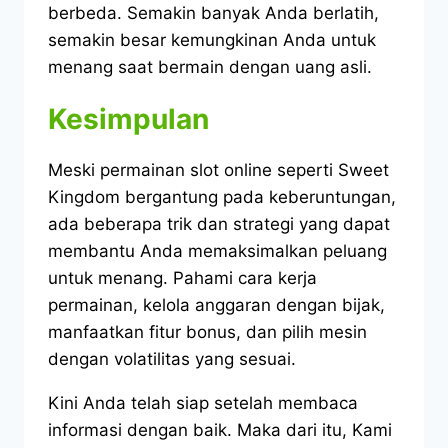
berbeda. Semakin banyak Anda berlatih,
semakin besar kemungkinan Anda untuk
menang saat bermain dengan uang asli.
Kesimpulan
Meski permainan slot online seperti Sweet
Kingdom bergantung pada keberuntungan,
ada beberapa trik dan strategi yang dapat
membantu Anda memaksimalkan peluang
untuk menang. Pahami cara kerja
permainan, kelola anggaran dengan bijak,
manfaatkan fitur bonus, dan pilih mesin
dengan volatilitas yang sesuai.
Kini Anda telah siap setelah membaca
informasi dengan baik. Maka dari itu, Kami