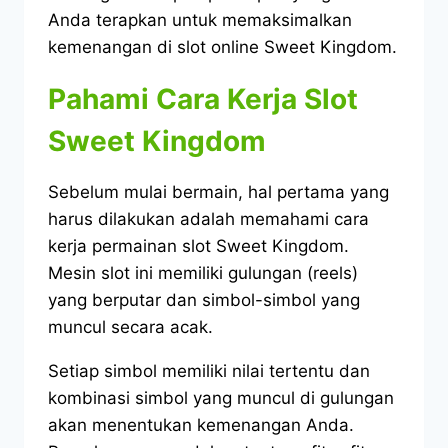
Anda terapkan untuk memaksimalkan
kemenangan di slot online Sweet Kingdom.
Pahami Cara Kerja Slot
Sweet Kingdom
Sebelum mulai bermain, hal pertama yang
harus dilakukan adalah memahami cara
kerja permainan slot Sweet Kingdom.
Mesin slot ini memiliki gulungan (reels)
yang berputar dan simbol-simbol yang
muncul secara acak.
Setiap simbol memiliki nilai tertentu dan
kombinasi simbol yang muncul di gulungan
akan menentukan kemenangan Anda.