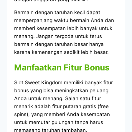
Bermain dengan taruhan kecil dapat
memperpanjang waktu bermain Anda dan
memberi kesempatan lebih banyak untuk
menang. Jangan tergoda untuk terus
bermain dengan taruhan besar hanya
karena kemenangan sedikit lebih besar.
Manfaatkan Fitur Bonus
Slot Sweet Kingdom memiliki banyak fitur
bonus yang bisa meningkatkan peluang
Anda untuk menang. Salah satu fitur
menarik adalah fitur putaran gratis (free
spins), yang memberi Anda kesempatan
untuk memutar gulungan tanpa harus
memasang taruhan tambahan.