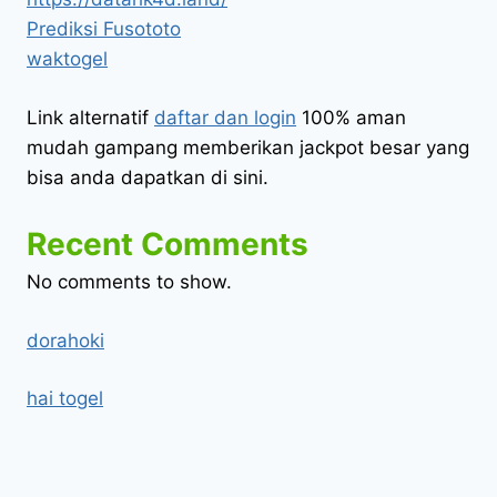
Prediksi Fusototo
waktogel
Link alternatif
daftar dan login
100% aman
mudah gampang memberikan jackpot besar yang
bisa anda dapatkan di sini.
Recent Comments
No comments to show.
dorahoki
hai togel