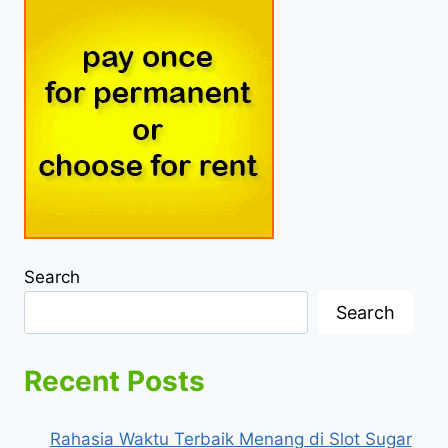
Search
Search
Recent Posts
Rahasia Waktu Terbaik Menang di Slot Sugar