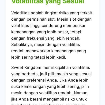
Volatilitas yang Sesuai
Volatilitas adalah tingkat risiko yang terkait
dengan permainan slot. Mesin slot dengan
volatilitas tinggi cenderung memberikan
kemenangan yang lebih besar, tetapi
dengan frekuensi yang lebih rendah.
Sebaliknya, mesin dengan volatilitas
rendah menawarkan kemenangan yang
lebih sering tetapi lebih kecil.
Sweet Kingdom memiliki pilihan volatilitas
yang berbeda, jadi pilih mesin yang sesuai
dengan preferensi Anda. Jika Anda lebih
suka kemenangan yang lebih sering, pilih
mesin dengan volatilitas rendah. Namun,
jika Anda berani mengambil risiko untuk