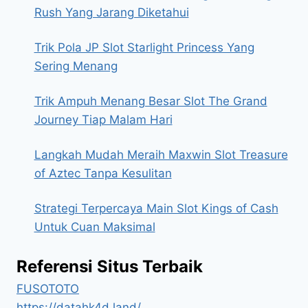
Rush Yang Jarang Diketahui
Trik Pola JP Slot Starlight Princess Yang
Sering Menang
Trik Ampuh Menang Besar Slot The Grand
Journey Tiap Malam Hari
Langkah Mudah Meraih Maxwin Slot Treasure
of Aztec Tanpa Kesulitan
Strategi Terpercaya Main Slot Kings of Cash
Untuk Cuan Maksimal
Referensi Situs Terbaik
FUSOTOTO
https://datahk4d.land/