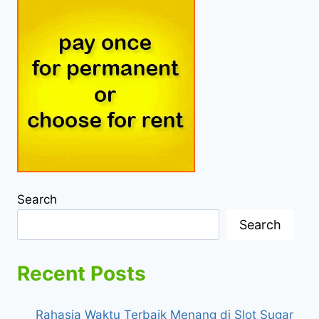
Search
Search
Recent Posts
Rahasia Waktu Terbaik Menang di Slot Sugar