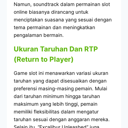
Namun, soundtrack dalam permainan slot
online biasanya dirancang untuk
menciptakan suasana yang sesuai dengan
tema permainan dan meningkatkan
pengalaman bermain.
Ukuran Taruhan Dan RTP
(Return to Player)
Game slot ini menawarkan variasi ukuran
taruhan yang dapat disesuaikan dengan
preferensi masing-masing pemain. Mulai
dari taruhan minimum hingga taruhan
maksimum yang lebih tinggi, pemain
memiliki fleksibilitas dalam mengatur
taruhan sesuai dengan anggaran mereka.
Selain itu, “Excalibur Unleashed” juga