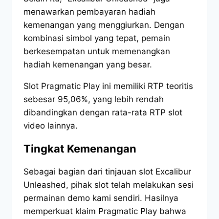
menawarkan pembayaran hadiah
kemenangan yang menggiurkan. Dengan
kombinasi simbol yang tepat, pemain
berkesempatan untuk memenangkan
hadiah kemenangan yang besar.
Slot Pragmatic Play ini memiliki RTP teoritis
sebesar 95,06%, yang lebih rendah
dibandingkan dengan rata-rata RTP slot
video lainnya.
Tingkat Kemenangan
Sebagai bagian dari tinjauan slot Excalibur
Unleashed, pihak slot telah melakukan sesi
permainan demo kami sendiri. Hasilnya
memperkuat klaim Pragmatic Play bahwa