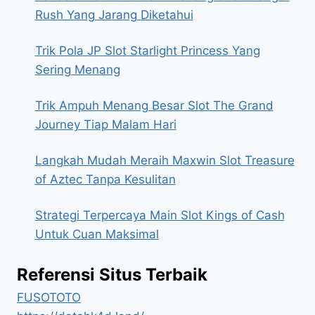
Rush Yang Jarang Diketahui
Trik Pola JP Slot Starlight Princess Yang
Sering Menang
Trik Ampuh Menang Besar Slot The Grand
Journey Tiap Malam Hari
Langkah Mudah Meraih Maxwin Slot Treasure
of Aztec Tanpa Kesulitan
Strategi Terpercaya Main Slot Kings of Cash
Untuk Cuan Maksimal
Referensi Situs Terbaik
FUSOTOTO