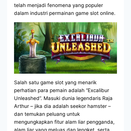
telah menjadi fenomena yang populer
dalam industri permainan game slot online.
Salah satu game slot yang menarik
perhatian para pemain adalah “Excalibur
Unleashed”. Masuki dunia legendaris Raja
Arthur – jika dia adalah seekor hamster –
dan temukan peluang untuk
mengungkapkan fitur alam liar pengganda,
alam liar yang meluas dan lengket, serta