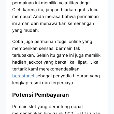
permainan ini memiliki volatilitas tinggi.
Oleh karena itu, jangan biarkan grafis lucu
membuat Anda merasa bahwa permainan
ini aman dan menawarkan kemenangan
yang mudah.
Coba juga permainan togel online yang
memberikan sensasi bermain tak
terlupakan. Selain itu game ini juga memiliki
hadiah jackpot yang berkali kali lipat. Jika
tertarik kami merekomendasikan
berastogel
sebagai penyedia hiburan yang
lengkap resmi dan terpercaya.
Potensi Pembayaran
Pemain slot yang beruntung dapat
memenangkan hingga x5.000 lipat taruhan