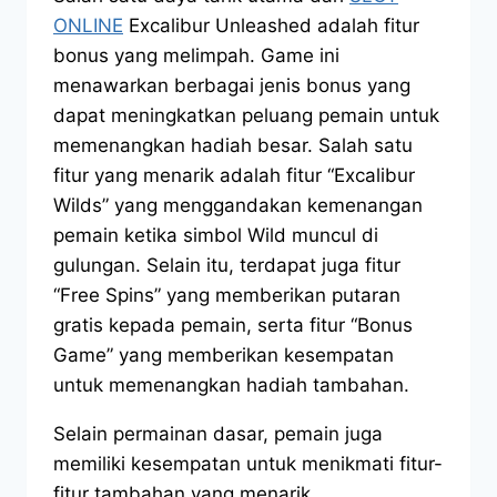
ONLINE
Excalibur Unleashed adalah fitur
bonus yang melimpah. Game ini
menawarkan berbagai jenis bonus yang
dapat meningkatkan peluang pemain untuk
memenangkan hadiah besar. Salah satu
fitur yang menarik adalah fitur “Excalibur
Wilds” yang menggandakan kemenangan
pemain ketika simbol Wild muncul di
gulungan. Selain itu, terdapat juga fitur
“Free Spins” yang memberikan putaran
gratis kepada pemain, serta fitur “Bonus
Game” yang memberikan kesempatan
untuk memenangkan hadiah tambahan.
Selain permainan dasar, pemain juga
memiliki kesempatan untuk menikmati fitur-
fitur tambahan yang menarik.