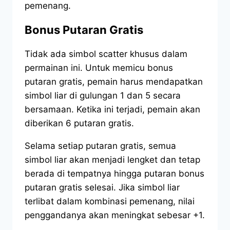
pemenang.
Bonus Putaran Gratis
Tidak ada simbol scatter khusus dalam
permainan ini. Untuk memicu bonus
putaran gratis, pemain harus mendapatkan
simbol liar di gulungan 1 dan 5 secara
bersamaan. Ketika ini terjadi, pemain akan
diberikan 6 putaran gratis.
Selama setiap putaran gratis, semua
simbol liar akan menjadi lengket dan tetap
berada di tempatnya hingga putaran bonus
putaran gratis selesai. Jika simbol liar
terlibat dalam kombinasi pemenang, nilai
penggandanya akan meningkat sebesar +1.