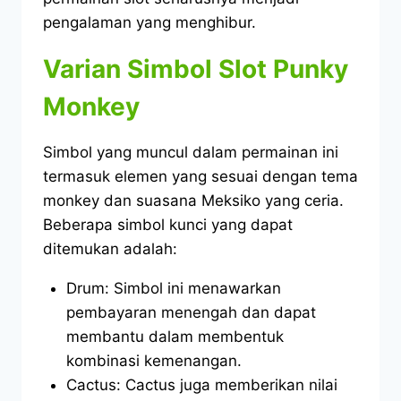
pengalaman yang menghibur.
Varian Simbol Slot Punky
Monkey
Simbol yang muncul dalam permainan ini
termasuk elemen yang sesuai dengan tema
monkey dan suasana Meksiko yang ceria.
Beberapa simbol kunci yang dapat
ditemukan adalah:
Drum: Simbol ini menawarkan
pembayaran menengah dan dapat
membantu dalam membentuk
kombinasi kemenangan.
Cactus: Cactus juga memberikan nilai