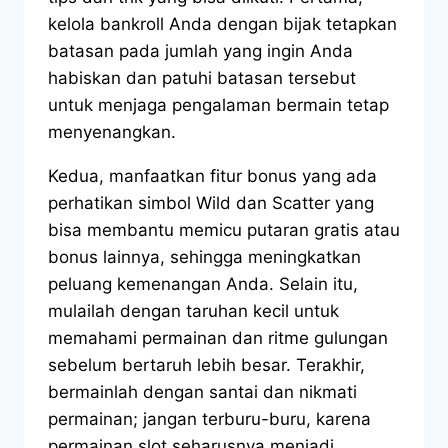
kelola bankroll Anda dengan bijak tetapkan
batasan pada jumlah yang ingin Anda
habiskan dan patuhi batasan tersebut
untuk menjaga pengalaman bermain tetap
menyenangkan.
Kedua, manfaatkan fitur bonus yang ada
perhatikan simbol Wild dan Scatter yang
bisa membantu memicu putaran gratis atau
bonus lainnya, sehingga meningkatkan
peluang kemenangan Anda. Selain itu,
mulailah dengan taruhan kecil untuk
memahami permainan dan ritme gulungan
sebelum bertaruh lebih besar. Terakhir,
bermainlah dengan santai dan nikmati
permainan; jangan terburu-buru, karena
permainan slot seharusnya menjadi