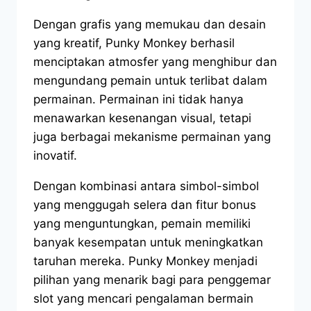
Dengan grafis yang memukau dan desain
yang kreatif, Punky Monkey berhasil
menciptakan atmosfer yang menghibur dan
mengundang pemain untuk terlibat dalam
permainan. Permainan ini tidak hanya
menawarkan kesenangan visual, tetapi
juga berbagai mekanisme permainan yang
inovatif.
Dengan kombinasi antara simbol-simbol
yang menggugah selera dan fitur bonus
yang menguntungkan, pemain memiliki
banyak kesempatan untuk meningkatkan
taruhan mereka. Punky Monkey menjadi
pilihan yang menarik bagi para penggemar
slot yang mencari pengalaman bermain