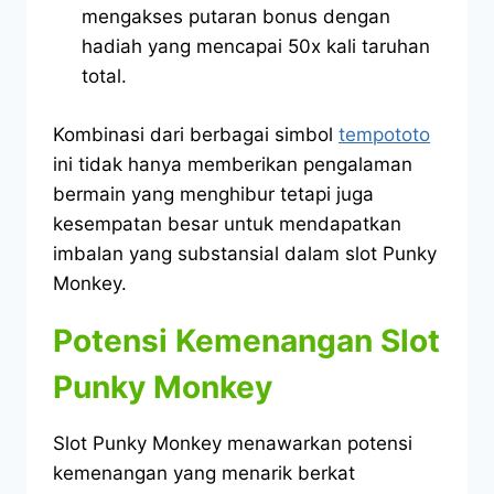
mengakses putaran bonus dengan
hadiah yang mencapai 50x kali taruhan
total.
​Kombinasi dari berbagai simbol
tempototo
ini tidak hanya memberikan pengalaman
bermain yang menghibur tetapi juga
kesempatan besar untuk mendapatkan
imbalan yang substansial dalam slot Punky
Monkey.
Potensi Kemenangan Slot
Punky Monkey
Slot Punky Monkey menawarkan potensi
kemenangan yang menarik berkat