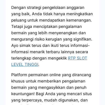
Dengan strategi pengelolaan anggaran
yang baik, Anda tidak hanya meningkatkan
peluang untuk mendapatkan kemenangan.
Tetapi juga menciptakan pengalaman
bermain yang lebih menyenangkan dan
mengurangi risiko kerugian yang signifikan.
Ayo simak terus dan ikuti terus informasi-
informasi menarik terbaru lainnya secara
terlengkap dengan mengeklik
RTP SLOT
LEVEL TINGGI
.
Platform permainan online yang dirancang
khusus untuk memberikan pengalaman
bermain yang mengasyikkan dan penuh
keuntungan! Bagi Anda yang mencari situs
yang terpercaya, mudah digunakan, dan