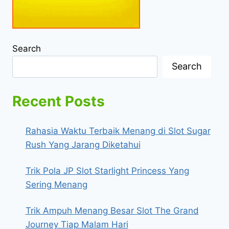
Search
Search
Recent Posts
Rahasia Waktu Terbaik Menang di Slot Sugar
Rush Yang Jarang Diketahui
Trik Pola JP Slot Starlight Princess Yang
Sering Menang
Trik Ampuh Menang Besar Slot The Grand
Journey Tiap Malam Hari