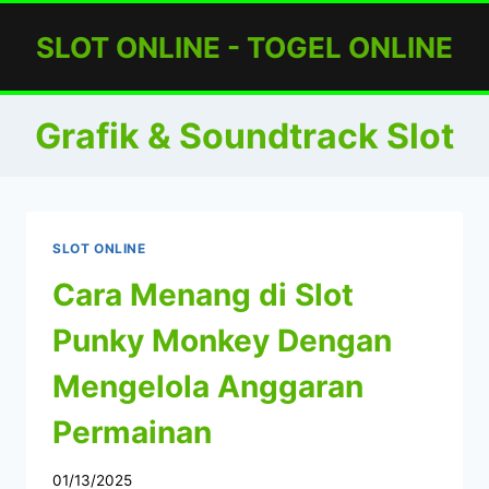
Skip
SLOT ONLINE - TOGEL ONLINE
to
content
Grafik & Soundtrack Slot
SLOT ONLINE
Cara Menang di Slot
Punky Monkey Dengan
Mengelola Anggaran
Permainan
01/13/2025