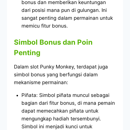
bonus dan memberikan keuntungan
dari posisi mana pun di gulungan. Ini
sangat penting dalam permainan untuk
memicu fitur bonus.
Simbol Bonus dan Poin
Penting
Dalam slot Punky Monkey, terdapat juga
simbol bonus yang berfungsi dalam
mekanisme permainan:
Piñata: Simbol piñata muncul sebagai
bagian dari fitur bonus, di mana pemain
dapat memecahkan piñata untuk
mengungkap hadiah tersembunyi.
Simbol ini menjadi kunci untuk