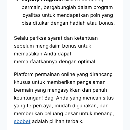
bermain, bergabunglah dalam program
loyalitas untuk mendapatkan poin yang
bisa ditukar dengan hadiah atau bonus.
Selalu periksa syarat dan ketentuan
sebelum mengklaim bonus untuk
memastikan Anda dapat
memanfaatkannya dengan optimal.
Platform permainan online yang dirancang
khusus untuk memberikan pengalaman
bermain yang mengasyikkan dan penuh
keuntungan! Bagi Anda yang mencari situs
yang terpercaya, mudah digunakan, dan
memberikan peluang besar untuk menang,
sbobet
adalah pilihan terbaik.