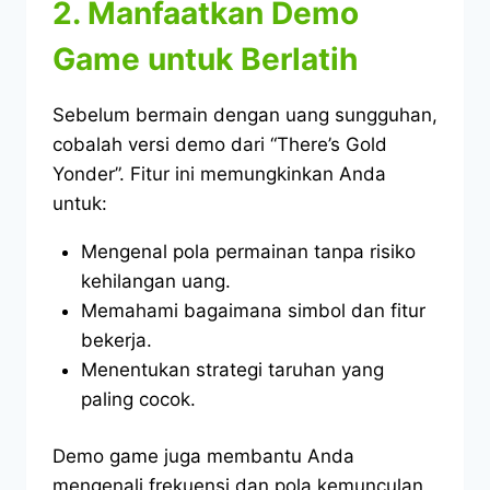
2. Manfaatkan Demo
Game untuk Berlatih
Sebelum bermain dengan uang sungguhan,
cobalah versi demo dari “There’s Gold
Yonder”. Fitur ini memungkinkan Anda
untuk:
Mengenal pola permainan tanpa risiko
kehilangan uang.
Memahami bagaimana simbol dan fitur
bekerja.
Menentukan strategi taruhan yang
paling cocok.
Demo game juga membantu Anda
mengenali frekuensi dan pola kemunculan