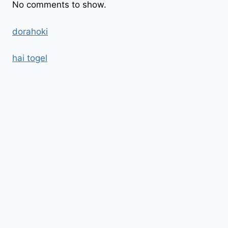
No comments to show.
dorahoki
hai togel
© 2026 SLOT ONLINE - TOGEL ONLINE -
WordPress Theme by
Kadence WP