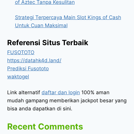
of Aztec Tanpa Kesulitan
Strategi Terpercaya Main Slot Kings of Cash
Untuk Cuan Maksimal
Referensi Situs Terbaik
FUSOTOTO
https://datahk4d.land/
Prediksi Fusototo
waktogel
Link alternatif
daftar dan login
100% aman
mudah gampang memberikan jackpot besar yang
bisa anda dapatkan di sini.
Recent Comments