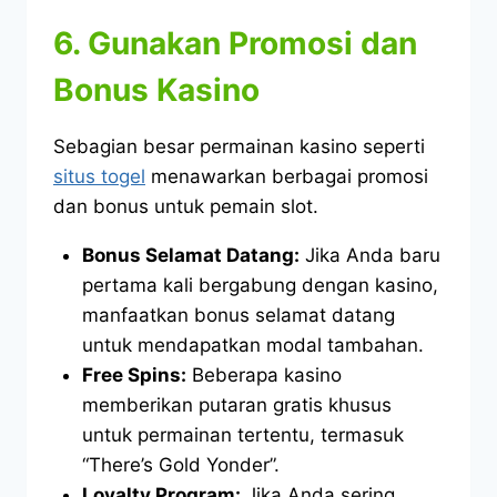
6. Gunakan Promosi dan
Bonus Kasino
Sebagian besar permainan kasino seperti
situs togel
menawarkan berbagai promosi
dan bonus untuk pemain slot.
Bonus Selamat Datang:
Jika Anda baru
pertama kali bergabung dengan kasino,
manfaatkan bonus selamat datang
untuk mendapatkan modal tambahan.
Free Spins:
Beberapa kasino
memberikan putaran gratis khusus
untuk permainan tertentu, termasuk
“There’s Gold Yonder”.
Loyalty Program:
Jika Anda sering