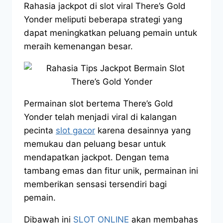
Rahasia jackpot di slot viral There’s Gold
Yonder meliputi beberapa strategi yang
dapat meningkatkan peluang pemain untuk
meraih kemenangan besar.
Permainan slot bertema There’s Gold
Yonder telah menjadi viral di kalangan
pecinta
slot gacor
karena desainnya yang
memukau dan peluang besar untuk
mendapatkan jackpot. Dengan tema
tambang emas dan fitur unik, permainan ini
memberikan sensasi tersendiri bagi
pemain.
Dibawah ini
SLOT ONLINE
akan membahas