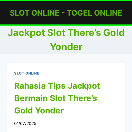
Skip
SLOT ONLINE - TOGEL ONLINE
to
content
Jackpot Slot There’s Gold
Yonder
SLOT ONLINE
Rahasia Tips Jackpot
Bermain Slot There’s
Gold Yonder
01/07/2025