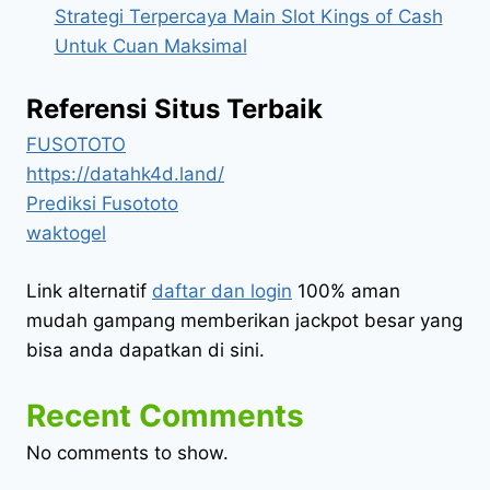
Strategi Terpercaya Main Slot Kings of Cash
Untuk Cuan Maksimal
Referensi Situs Terbaik
FUSOTOTO
https://datahk4d.land/
Prediksi Fusototo
waktogel
Link alternatif
daftar dan login
100% aman
mudah gampang memberikan jackpot besar yang
bisa anda dapatkan di sini.
Recent Comments
No comments to show.