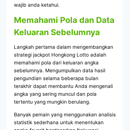
wajib anda ketahui.
Memahami Pola dan Data
Keluaran Sebelumnya
Langkah pertama dalam mengembangkan
strategi jackpot Hongkong Lotto adalah
memahami pola dari keluaran angka
sebelumnya. Mengumpulkan data hasil
pengundian selama beberapa bulan
terakhir dapat membantu Anda mengenali
angka yang sering muncul dan pola
tertentu yang mungkin berulang.
Banyak pemain yang menggunakan analisis
statistik sederhana untuk menentukan