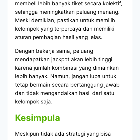
membeli lebih banyak tiket secara kolektif,
sehingga meningkatkan peluang menang.
Meski demikian, pastikan untuk memilih
kelompok yang terpercaya dan memiliki
aturan pembagian hasil yang jelas.
Dengan bekerja sama, peluang
mendapatkan jackpot akan lebih tinggi
karena jumlah kombinasi yang dimainkan
lebih banyak. Namun, jangan lupa untuk
tetap bermain secara bertanggung jawab
dan tidak mengandalkan hasil dari satu
kelompok saja.
Kesimpula
Meskipun tidak ada strategi yang bisa