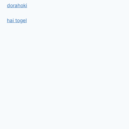
dorahoki
hai togel
© 2026 SLOT ONLINE - TOGEL ONLINE -
WordPress Theme by
Kadence WP