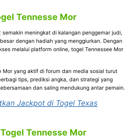
ogel Tennesse Mor
r
semakin meningkat di kalangan penggemar judi,
 besar dengan hadiah yang menggiurkan. Dengan
ses melalui platform online, togel Tennessee Mor
 Mor yang aktif di forum dan media sosial turut
bagi tips, prediksi angka, dan strategi yang
kebersamaan dan saling mendukung antar pemain.
kan Jackpot di Togel Texas
n Togel Tennesse Mor