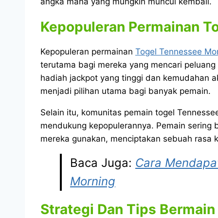
angka mana yang mungkin muncul kembali.
Kepopuleran Permainan T
Kepopuleran permainan
Togel Tennessee Mo
terutama bagi mereka yang mencari peluang
hadiah jackpot yang tinggi dan kemudahan ak
menjadi pilihan utama bagi banyak pemain.
Selain itu, komunitas pemain togel Tennessee
mendukung kepopulerannya. Pemain sering ber
mereka gunakan, menciptakan sebuah rasa 
Baca Juga:
Cara Mendapat
Morning
Strategi Dan Tips Bermai