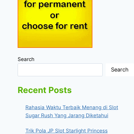
Search
Search
Recent Posts
Rahasia Waktu Terbaik Menang di Slot
Sugar Rush Yang Jarang Diketahui
Trik Pola JP Slot Starlight Princess