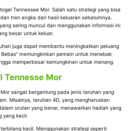
gel Tennessee Mor. Salah satu strategi yang bisa
dan tren angka dari hasil keluaran sebelumnya.
ang sering muncul dan menggunakan informasi ini
ng besar untuk keluar.
aruhan juga dapat membantu meningkatkan peluang
k Bebas” memungkinkan pemain untuk menebak
hingga memperbesar kemungkinan untuk menang.
l Tennesse Mor
Mor sangat bergantung pada jenis taruhan yang
emain. Misalnya, taruhan 4D, yang mengharuskan
dalam urutan yang benar, menawarkan hadiah yang
yang kecil.
rbilang kecil. Menggunakan strategi seperti