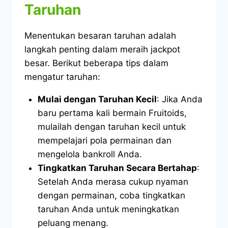
Taruhan
Menentukan besaran taruhan adalah
langkah penting dalam meraih jackpot
besar. Berikut beberapa tips dalam
mengatur taruhan:
Mulai dengan Taruhan Kecil
: Jika Anda
baru pertama kali bermain Fruitoids,
mulailah dengan taruhan kecil untuk
mempelajari pola permainan dan
mengelola bankroll Anda.
Tingkatkan Taruhan Secara Bertahap
:
Setelah Anda merasa cukup nyaman
dengan permainan, coba tingkatkan
taruhan Anda untuk meningkatkan
peluang menang.