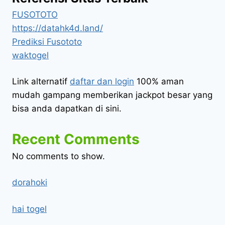
FUSOTOTO
https://datahk4d.land/
Prediksi Fusototo
waktogel
Link alternatif
daftar dan login
100% aman
mudah gampang memberikan jackpot besar yang
bisa anda dapatkan di sini.
Recent Comments
No comments to show.
dorahoki
hai togel