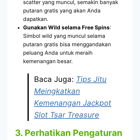
scatter yang muncul, semakin banyak
putaran gratis yang akan Anda
dapatkan.
Gunakan Wild selama Free Spins
:
Simbol wild yang muncul selama
putaran gratis bisa menggandakan
peluang Anda untuk meraih
kemenangan besar.
Baca Juga:
Tips Jitu
Meingkatkan
Kemenangan Jackpot
Slot Tsar Treasure
3.
Perhatikan Pengaturan