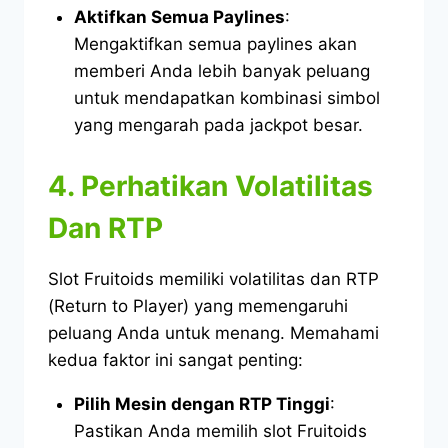
Aktifkan Semua Paylines
:
Mengaktifkan semua paylines akan
memberi Anda lebih banyak peluang
untuk mendapatkan kombinasi simbol
yang mengarah pada jackpot besar.
4.
Perhatikan Volatilitas
Dan RTP
Slot Fruitoids memiliki volatilitas dan RTP
(Return to Player) yang memengaruhi
peluang Anda untuk menang. Memahami
kedua faktor ini sangat penting:
Pilih Mesin dengan RTP Tinggi
:
Pastikan Anda memilih slot Fruitoids