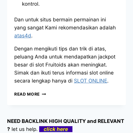
kontrol.
Dan untuk situs bermain permainan ini
yang sangat Kami rekomendasikan adalah
atas4d
.
Dengan mengikuti tips dan trik di atas,
peluang Anda untuk mendapatkan jackpot
besar di slot Fruitoids akan meningkat.
Simak dan ikuti terus informasi slot online
secara lengkap hanya di
SLOT ONLINE
.
TIPS
READ MORE
JITU
MENDAPATKAN
JACKPOT
BESAR
NEED BACKLINK HIGH QUALITY and RELEVANT
DI
?
let us help.
click here
SLOT