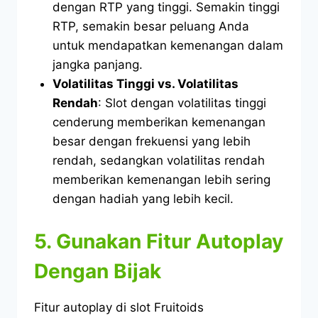
dengan RTP yang tinggi. Semakin tinggi
RTP, semakin besar peluang Anda
untuk mendapatkan kemenangan dalam
jangka panjang.
Volatilitas Tinggi vs. Volatilitas
Rendah
: Slot dengan volatilitas tinggi
cenderung memberikan kemenangan
besar dengan frekuensi yang lebih
rendah, sedangkan volatilitas rendah
memberikan kemenangan lebih sering
dengan hadiah yang lebih kecil.
5.
Gunakan Fitur Autoplay
Dengan Bijak
Fitur autoplay di slot Fruitoids