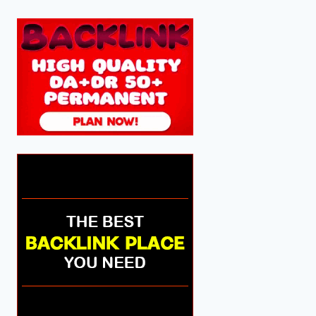
FRUITOIDS