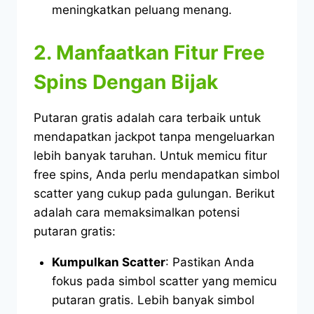
meningkatkan peluang menang.
2.
Manfaatkan Fitur Free
Spins Dengan Bijak
Putaran gratis adalah cara terbaik untuk
mendapatkan jackpot tanpa mengeluarkan
lebih banyak taruhan. Untuk memicu fitur
free spins, Anda perlu mendapatkan simbol
scatter yang cukup pada gulungan. Berikut
adalah cara memaksimalkan potensi
putaran gratis:
Kumpulkan Scatter
: Pastikan Anda
fokus pada simbol scatter yang memicu
putaran gratis. Lebih banyak simbol