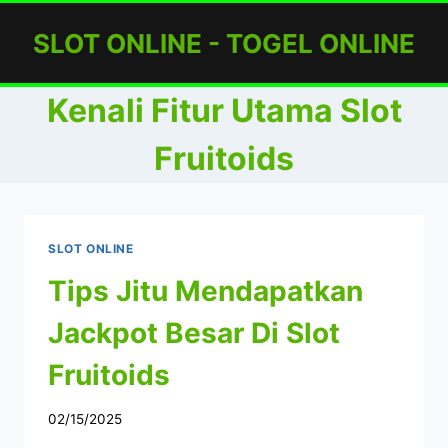
Skip
SLOT ONLINE - TOGEL ONLINE
to
content
Kenali Fitur Utama Slot
Fruitoids
SLOT ONLINE
Tips Jitu Mendapatkan
Jackpot Besar Di Slot
Fruitoids
02/15/2025