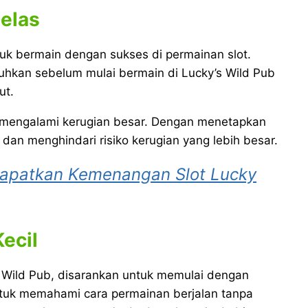
elas
uk bermain dengan sukses di permainan slot.
uhkan sebelum mulai bermain di Lucky’s Wild Pub
ut.
h mengalami kerugian besar. Dengan menetapkan
an menghindari risiko kerugian yang lebih besar.
dapatkan Kemenangan Slot Lucky
ecil
s Wild Pub, disarankan untuk memulai dengan
ntuk memahami cara permainan berjalan tanpa