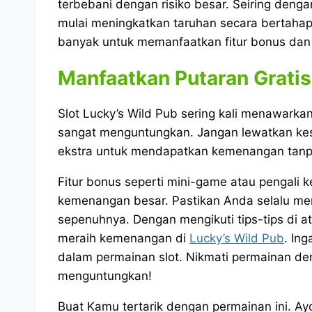
terbebani dengan risiko besar. Seiring den
mulai meningkatkan taruhan secara bertaha
banyak untuk memanfaatkan fitur bonus dan
Manfaatkan Putaran Gratis
Slot Lucky’s Wild Pub sering kali menawarkan
sangat menguntungkan. Jangan lewatkan kes
ekstra untuk mendapatkan kemenangan tan
Fitur bonus seperti mini-game atau pengal
kemenangan besar. Pastikan Anda selalu mem
sepenuhnya. Dengan mengikuti tips-tips di a
meraih kemenangan di
Lucky’s Wild Pub
. In
dalam permainan slot. Nikmati permainan de
menguntungkan!
Buat Kamu tertarik dengan permainan ini. A