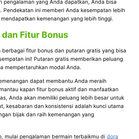
gan pengalaman yang Anda dapatkan, Anda bisa
p. Pendekatan ini memberi Anda kesempatan lebih
 mendapatkan kemenangan yang lebih tinggi.
 dan Fitur Bonus
 berbagai fitur bonus dan putaran gratis yang bisa
empatan ini! Putaran gratis memberikan peluang
pa mempertaruhkan modal Anda.
i kemenangan dapat membantu Anda meraih
antau kapan fitur bonus aktif dan manfaatkan
tas, Anda akan memiliki peluang lebih besar untuk
gat, kesabaran dan konsistensi adalah kunci utama
ngan bijak dan raih kemenangan yang
yo, mulai pengalaman bermain terbaikmu di
dora