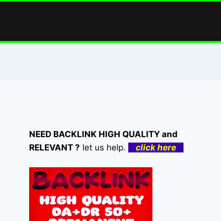
NEED BACKLINK HIGH QUALITY and
RELEVANT ?
let us help.
click here