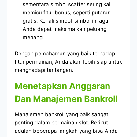
sementara simbol scatter sering kali
memicu fitur bonus, seperti putaran
gratis. Kenali simbol-simbol ini agar
Anda dapat maksimalkan peluang
menang.
Dengan pemahaman yang baik terhadap
fitur permainan, Anda akan lebih siap untuk
menghadapi tantangan.
Menetapkan Anggaran
Dan Manajemen Bankroll
Manajemen bankroll yang baik sangat
penting dalam permainan slot. Berikut
adalah beberapa langkah yang bisa Anda